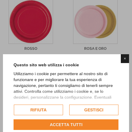
ROSSO
ROSA E ORO
×
Questo sito web utilizza i cookie
Utilizziamo i cookie per permettere al nostro sito di
funzionare e per migliorare la tua esperienza di
navigazione, pertanto ti consigliamo di tenerli sempre
attivi. Controlla come utilizziamo i cookie e, se lo
desideri, personalizzane la configurazione. Eventuali
cookie di profilazione o commerciali verranno utilizzati
esclusivamente previa acquisizione del consenso
RIFIUTA
GESTISCI
VERDE LIME
VERDE SCURO
dell'utente.
Consulta l'informativa cookie completa.
ACCETTA TUTTI