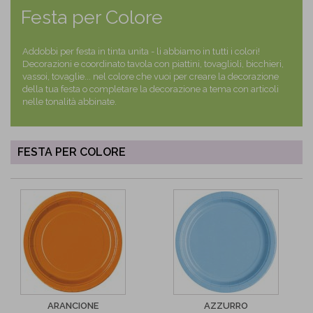
Festa per Colore
Addobbi per festa in tinta unita - li abbiamo in tutti i colori!
Decorazioni e coordinato tavola con piattini, tovaglioli, bicchieri,
vassoi, tovaglie... nel colore che vuoi per creare la decorazione
della tua festa o completare la decorazione a tema con articoli
nelle tonalità abbinate.
FESTA PER COLORE
ARANCIONE
AZZURRO