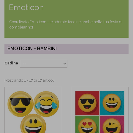
Emoticon
Coordinato Emoticon - le adorate faccine anche nella tua festa di
compleanno!
EMOTICON - BAMBINI
Ordina
Mostrando 1 - 17 di 17 articoli