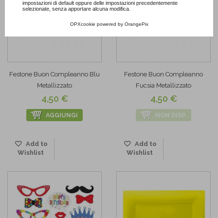
impostazioni di default oppure delle impostazioni precedentemente
selezionate, senza apportare alcuna modifica.
OPXcookie
powered by
OrangePix
Festone Buon Compleanno Blu
Festone Buon Compleanno
Metallizzato
Fucsia Metallizzato
4,50 €
4,50 €
AGGIUNGI
NON DISP.
Add to
Add to
Wishlist
Wishlist