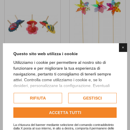
×
Questo sito web utilizza i cookie
Trottola in legno
Girandola
Utilizziamo i cookie per permettere al nostro sito di
1,00 €
1,80 €
funzionare e per migliorare la tua esperienza di
navigazione, pertanto ti consigliamo di tenerli sempre
AGGIUNGI
AGGIUNGI
attivi. Controlla come utilizziamo i cookie e, se lo
desideri, personalizzane la configurazione. Eventuali
cookie di profilazione o commerciali verranno utilizzati
Add to
Add to
esclusivamente previa acquisizione del consenso
RIFIUTA
GESTISCI
Wishlist
Wishlist
dell'utente.
Consulta l'informativa cookie completa.
ACCETTA TUTTI
La chiusura del banner mediante selezione del comando contraddistinto
dalla X posta al suo interno, in alto a destra, comporta il permanere delle