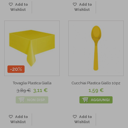
Add to
Add to
Wishlist
Wishlist
-20%
Tovaglia Plastica Gialla
Cucchiai Plastica Giallo 10pz
3,11 €
1,59 €
3,89 €
NON DISP.
AGGIUNGI
Add to
Add to
Wishlist
Wishlist