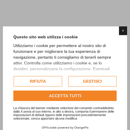
×
Questo sito web utilizza i cookie
Utilizziamo i cookie per permettere al nostro sito di
funzionare e per migliorare la tua esperienza di
navigazione, pertanto ti consigliamo di tenerli sempre
attivi. Controlla come utilizziamo i cookie e, se lo
desideri, personalizzane la configurazione. Eventuali
cookie di profilazione o commerciali verranno utilizzati
esclusivamente previa acquisizione del consenso
RIFIUTA
GESTISCI
dell'utente.
Consulta l'informativa cookie completa.
ACCETTA TUTTI
La chiusura del banner mediante selezione del comando contraddistinto
dalla X posta al suo interno, in alto a destra, comporta il permanere delle
impostazioni di default oppure delle impostazioni precedentemente
selezionate, senza apportare alcuna modifica.
OPXcookie
powered by
OrangePix