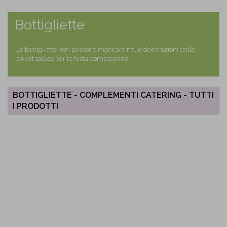
Bottigliette
Le bottigliette non possono mancare nelle decorazioni delle
sweet tables per le festa compleanno.
BOTTIGLIETTE - COMPLEMENTI CATERING - TUTTI
I PRODOTTI