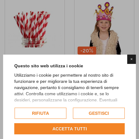
-20%
×
Questo sito web utilizza i cookie
Cannucce a righe rosso e bianco
Corona in feltro 1-5 anni rosa
1,90 €
11,92 €
14,90 €
Utilizziamo i cookie per permettere al nostro sito di
funzionare e per migliorare la tua esperienza di
NON DISP.
AGGIUNGI
navigazione, pertanto ti consigliamo di tenerli sempre
attivi. Controlla come utilizziamo i cookie e, se lo
desideri, personalizzane la configurazione. Eventuali
Add to
Add to
cookie di profilazione o commerciali verranno utilizzati
Wishlist
Wishlist
esclusivamente previa acquisizione del consenso
RIFIUTA
GESTISCI
dell'utente.
Consulta l'informativa cookie completa.
ACCETTA TUTTI