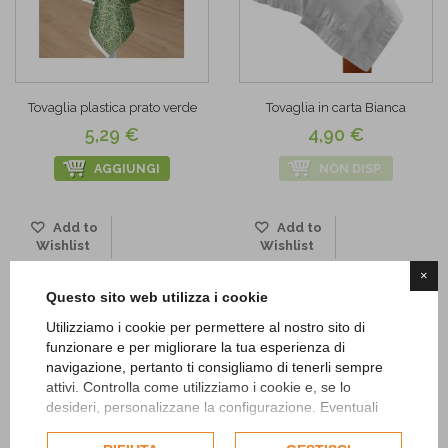
Tovaglia plastica prato verde
Tovaglia in carta Bianca
5,29 €
4,90 €
AGGIUNGI
NON DISP.
Add to
Add to
Wishlist
Wishlist
×
Questo sito web utilizza i cookie
Utilizziamo i cookie per permettere al nostro sito di
funzionare e per migliorare la tua esperienza di
navigazione, pertanto ti consigliamo di tenerli sempre
attivi. Controlla come utilizziamo i cookie e, se lo
desideri, personalizzane la configurazione. Eventuali
cookie di profilazione o commerciali verranno utilizzati
esclusivamente previa acquisizione del consenso