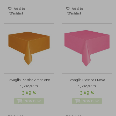
Add to
Add to
Wishlist
Wishlist
Tovaglia Plastica Arancione
Tovaglia Plastica Fucsia
137x274cm
137x274cm
3,89 €
3,89 €
NON DISP.
NON DISP.