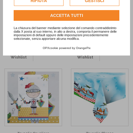
RIFIUTA
GESTISCI
-15%
dell'utente.
Consulta l'informativa cookie completa.
ACCETTA TUTTI
Tovaglia in carta Rosa
Tovaglia Birthday Pirate
5,01 €
4,90 €
5,89 €
La chiusura del banner mediante selezione del comando contraddistinto
dalla X posta al suo interno, in alto a destra, comporta il permanere delle
AGGIUNGI
AGGIUNGI
impostazioni di default oppure delle impostazioni precedentemente
selezionate, senza apportare alcuna modifica.
OPXcookie
powered by
OrangePix
Add to
Add to
Wishlist
Wishlist