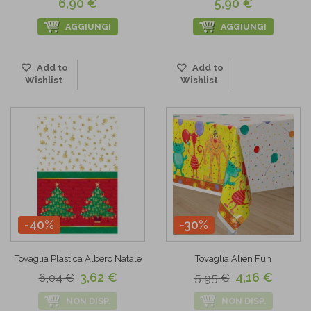
6,90 €
5,90 €
AGGIUNGI
AGGIUNGI
Add to
Add to
Wishlist
Wishlist
-40%
-30%
Tovaglia Plastica Albero Natale
Tovaglia Alien Fun
3,62 €
4,16 €
6,04 €
5,95 €
NON DISP.
NON DISP.