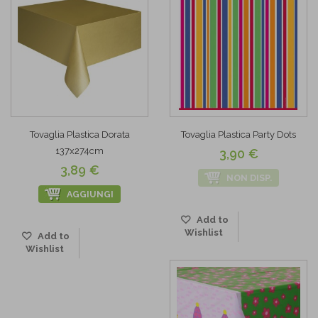
Tovaglia Plastica Dorata
Tovaglia Plastica Party Dots
137x274cm
3,90 €
3,89 €
NON DISP.
AGGIUNGI
Add to
Wishlist
Add to
Wishlist