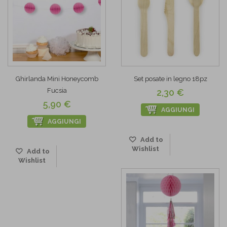
Ghirlanda Mini Honeycomb
Set posate in legno 18pz
Fucsia
2,30 €
5,90 €
AGGIUNGI
AGGIUNGI
Add to
Wishlist
Add to
Wishlist