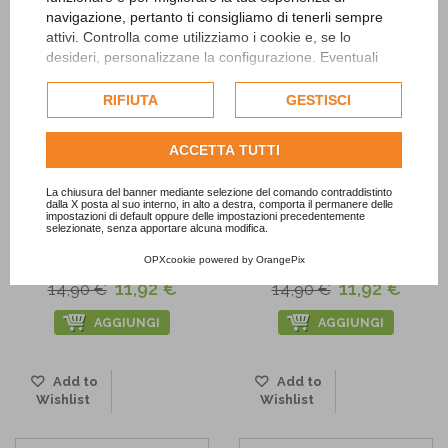
Wishlist
Wishlist
navigazione, pertanto ti consigliamo di tenerli sempre
attivi. Controlla come utilizziamo i cookie e, se lo
desideri, personalizzane la configurazione. Eventuali
cookie di profilazione o commerciali verranno utilizzati
esclusivamente previa acquisizione del consenso
RIFIUTA
GESTISCI
dell'utente.
Consulta l'informativa cookie completa.
ACCETTA TUTTI
La chiusura del banner mediante selezione del comando contraddistinto
dalla X posta al suo interno, in alto a destra, comporta il permanere delle
-20%
-20%
impostazioni di default oppure delle impostazioni precedentemente
selezionate, senza apportare alcuna modifica.
OPXcookie
powered by
OrangePix
Corona in feltro 1-5 anni gialla
Corona in feltro 1-5 anni rosa
11,92 €
11,92 €
14,90 €
14,90 €
AGGIUNGI
AGGIUNGI
Add to
Add to
Wishlist
Wishlist