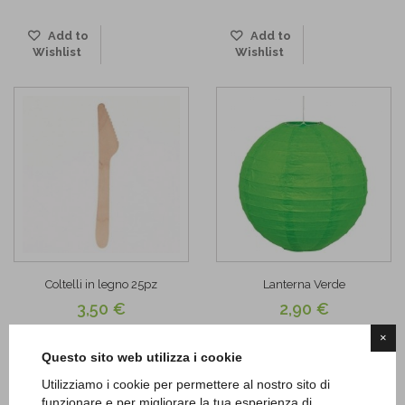
Add to
Add to
Wishlist
Wishlist
Coltelli in legno 25pz
Lanterna Verde
3,50 €
2,90 €
×
AGGIUNGI
AGGIUNGI
Questo sito web utilizza i cookie
Utilizziamo i cookie per permettere al nostro sito di
Add to
Add to
funzionare e per migliorare la tua esperienza di