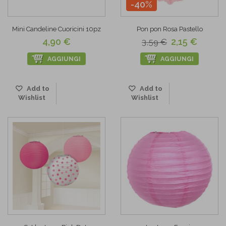
-40%
Mini Candeline Cuoricini 10pz
Pon pon Rosa Pastello
4,90 €
2,15 €
3,59 €
AGGIUNGI
AGGIUNGI
Add to
Add to
Wishlist
Wishlist