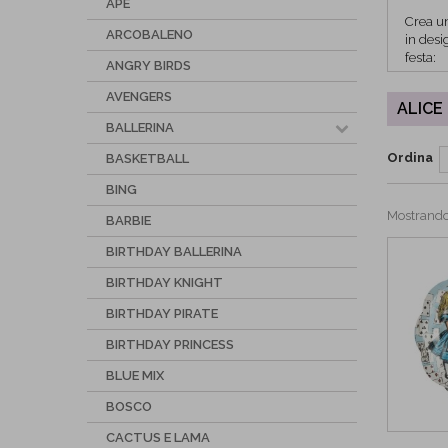
APE
Crea u
ARCOBALENO
in desi
festa:
ANGRY BIRDS
Invit
AVENGERS
ALICE
I bigli
BALLERINA
propo
Acces
Ordina
BASKETBALL
Per la 
BING
abbinan
Mostrando 
pendent
BARBIE
Il tocc
BIRTHDAY BALLERINA
decora
BIRTHDAY KNIGHT
BIRTHDAY PIRATE
BIRTHDAY PRINCESS
BLUE MIX
BOSCO
CACTUS E LAMA