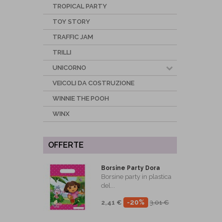
TROPICAL PARTY
TOY STORY
TRAFFIC JAM
TRILLI
UNICORNO
VEICOLI DA COSTRUZIONE
WINNIE THE POOH
WINX
OFFERTE
Borsine Party Dora
Borsine party in plastica
del...
-20%
2,41 €
3,01 €