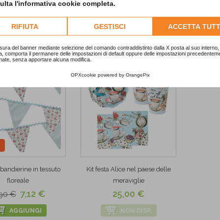
lta l'informativa cookie completa.
NON DISP.
RIFIUTA
GESTISCI
ACCETTA TUTT
sura del banner mediante selezione del comando contraddistinto dalla X posta al suo interno, 
a, comporta il permanere delle impostazioni di default oppure delle impostazioni precedentem
nate, senza apportare alcuna modifica.
OPXcookie
powered by
OrangePix
%
bandierine in tessuto
Kit festa Alice nel paese delle
floreale
meraviglie
7,12 €
25,00 €
90 €
AGGIUNGI
NON DISP.