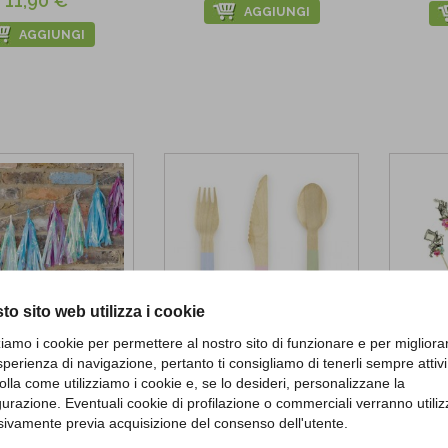
11,90 €
AGGIUNGI
AGGIUNGI
to sito web utilizza i cookie
zziamo i cookie per permettere al nostro sito di funzionare e per migliora
sperienza di navigazione, pertanto ti consigliamo di tenerli sempre attivi
 Garland Iridescente
Set posate in legno colorate
Set Cake 
olla come utilizziamo i cookie e, se lo desideri, personalizzane la
pastello 18pz
13,90 €
gurazione. Eventuali cookie di profilazione o commerciali verranno utiliz
3,90 €
sivamente previa acquisizione del consenso dell'utente.
AGGIUNGI