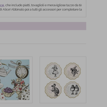
ice
, che include piatti, tovaglioli e meravigliose tazze da tè
 Alice! Abbinalo poi a tutti gli accessori per completare la
are alla festa… e poi rimangono come ricordo! Ti
ice
ad altri nei colorai rosa e azzurro pastello, che si
terne in carta velina, di ottimo effetto decorativo, sia
oco per i bambini durante la festa e complemento della