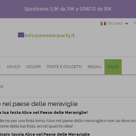
Spedizione 3,9€ da 39€ e GRATIS da 90€
ITALIANO
info@wonderparty.it
O
ADULTI
COLORI
TORTE E DOLCETTI
REGALI
SALDI
IE
e nel paese delle meraviglie
a tua festa Alice nel Paese delle Meraviglie!
deciso per una festa tema Alice nel paese delle meraviglie e non sai dove iniz
ione della tua festa, eccoti qualche idea!
nato tavola Alice nel Paese delle Meraviglie