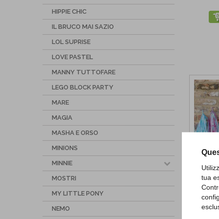
HIPPIE CHIC
IL BRUCO MAI SAZIO
LOL SUPRISE
LOVE PASTEL
MANNY TUTTOFARE
LEGO BLOCK PARTY
MARE
MAGIA
MASHA E ORSO
MINIONS
Ques
MINNIE
Utili
tua e
MOSTRI
Tassel
Contr
MY LITTLE PONY
confi
esclu
NEMO