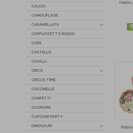
Piattini
CALCIO
CAMOUFLAGE
CARAMELLATA
CAPPUCCETTO ROSSO
CARS
CASTELLO
CAVALLI
CIRCO
CIRCUS TIME
COCCINELLE
CONFETTI
CUORICINI
CUPCAKE PARTY
DINOSAURI
Piattin