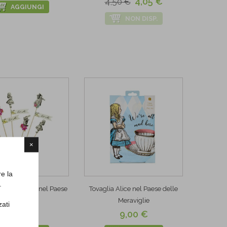
4,05 €
4,50 €
AGGIUNGI
NON DISP.
×
re la
.
Topper Alice nel Paese
Tovaglia Alice nel Paese delle
delle...
Meraviglie
zati
10,90 €
9,00 €