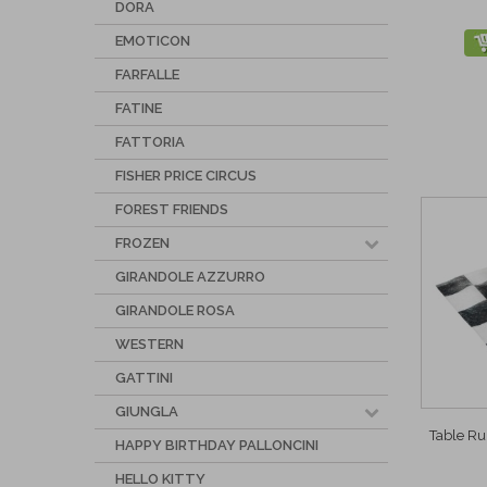
DORA
EMOTICON
FARFALLE
FATINE
FATTORIA
FISHER PRICE CIRCUS
FOREST FRIENDS
FROZEN
GIRANDOLE AZZURRO
GIRANDOLE ROSA
WESTERN
GATTINI
GIUNGLA
Table Ru
HAPPY BIRTHDAY PALLONCINI
HELLO KITTY