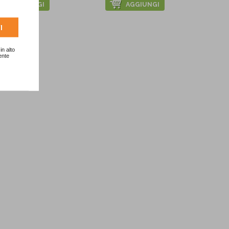
AGGIUNGI
AGGIUNGI
I
in alto
ente