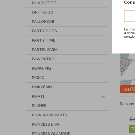
Consu
NUVOLETTE
ON THE GO
PALLONCINI
La chiu
PARTY DOTS
a destr
selezio
PARTY TIME
PASTEL FARM
PAW PATROL
PEPPA PIG
PICNIC
PINK N' MIX
-20
PIRATI
Festone 
PLANES
POW WOW PARTY
8,
PRINCESS DIVA
PRINCESS GLAMOUR