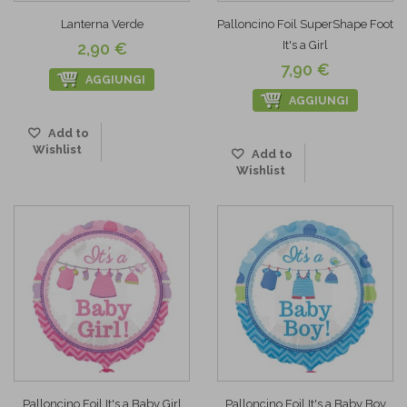
Lanterna Verde
Palloncino Foil SuperShape Foot
It's a Girl
2,90 €
7,90 €
AGGIUNGI
AGGIUNGI
Add to
Wishlist
Add to
Wishlist
Palloncino Foil It's a Baby Girl
Palloncino Foil It's a Baby Boy