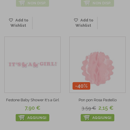
NON DISP.
NON DISP.
Add to
Add to
Wishlist
Wishlist
-40%
Festone Baby Shower It's a Girl
Pon pon Rosa Pastello
7,90 €
2,15 €
3,59 €
AGGIUNGI
AGGIUNGI