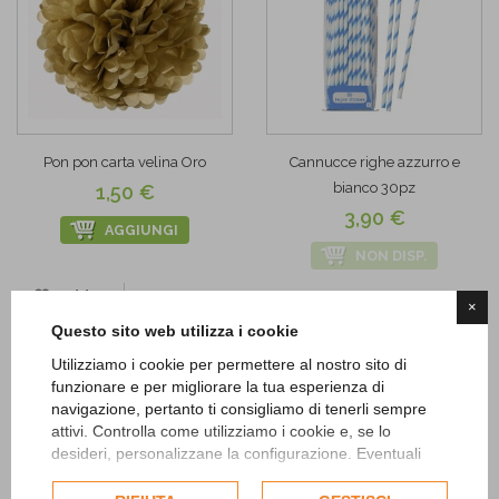
Pon pon carta velina Oro
Cannucce righe azzurro e
bianco 30pz
1,50 €
3,90 €
AGGIUNGI
NON DISP.
Add to
×
Wishlist
Add to
Questo sito web utilizza i cookie
Wishlist
Utilizziamo i cookie per permettere al nostro sito di
funzionare e per migliorare la tua esperienza di
navigazione, pertanto ti consigliamo di tenerli sempre
attivi. Controlla come utilizziamo i cookie e, se lo
desideri, personalizzane la configurazione. Eventuali
cookie di profilazione o commerciali verranno utilizzati
esclusivamente previa acquisizione del consenso