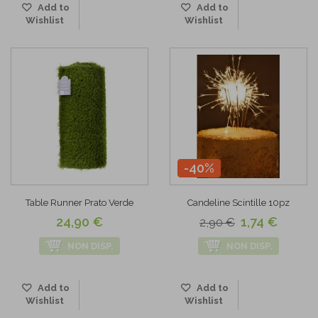
Add to
Add to
Wishlist
Wishlist
-40%
Table Runner Prato Verde
Candeline Scintille 10pz
24,90 €
1,74 €
2,90 €
NON DISP.
NON DISP.
Add to
Add to
Wishlist
Wishlist