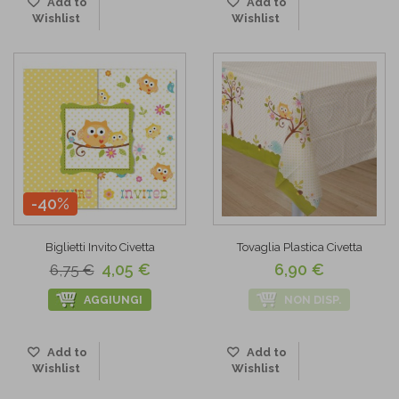
Add to
Add to
Wishlist
Wishlist
-40%
Biglietti Invito Civetta
Tovaglia Plastica Civetta
4,05 €
6,90 €
6,75 €
AGGIUNGI
NON DISP.
Add to
Add to
Wishlist
Wishlist