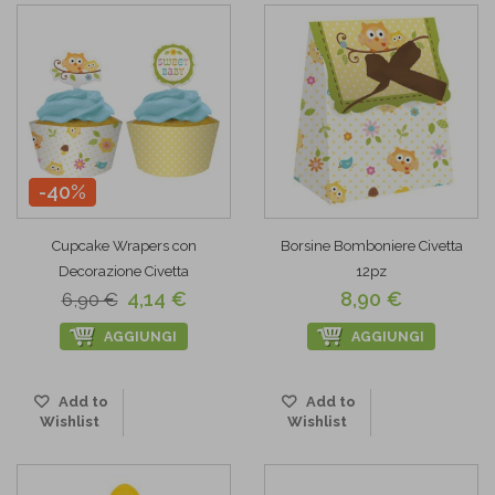
-40%
Cupcake Wrapers con
Borsine Bomboniere Civetta
Decorazione Civetta
12pz
4,14 €
8,90 €
6,90 €
AGGIUNGI
AGGIUNGI
Add to
Add to
Wishlist
Wishlist