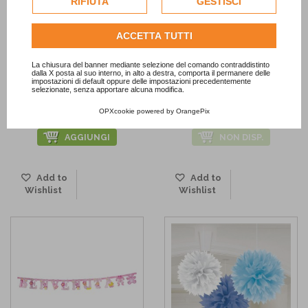
RIFIUTA
GESTISCI
dell'utente.
Consulta l'informativa cookie completa.
ACCETTA TUTTI
La chiusura del banner mediante selezione del comando contraddistinto
dalla X posta al suo interno, in alto a destra, comporta il permanere delle
Borsine cellophane giallo pois
Bustine in carta kraft a pois
impostazioni di default oppure delle impostazioni precedentemente
selezionate, senza apportare alcuna modifica.
20pz
bianco con...
3,29 €
4,90 €
OPXcookie
powered by
OrangePix
AGGIUNGI
NON DISP.
Add to
Add to
Wishlist
Wishlist