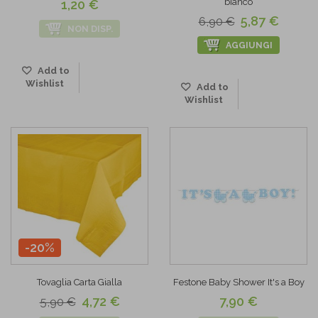
bianco
1,20 €
5,87 €
6,90 €
NON DISP.
AGGIUNGI
Add to
Wishlist
Add to
Wishlist
-20%
Tovaglia Carta Gialla
Festone Baby Shower It's a Boy
4,72 €
7,90 €
5,90 €