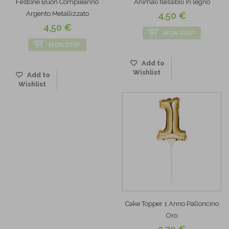
Festone Buon Compleanno
Animali flessibili in legno
Argento Metallizzato
4,50 €
4,50 €
NON DISP.
NON DISP.
Add to
Wishlist
Add to
Wishlist
Cake Topper 1 Anno Palloncino
Oro