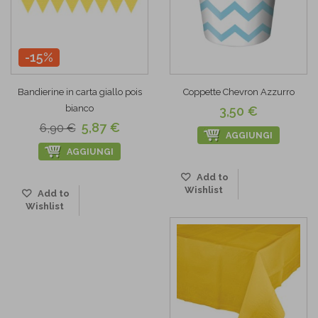
-15%
Bandierine in carta giallo pois
Coppette Chevron Azzurro
bianco
3,50 €
5,87 €
6,90 €
AGGIUNGI
AGGIUNGI
Add to
Wishlist
Add to
Wishlist