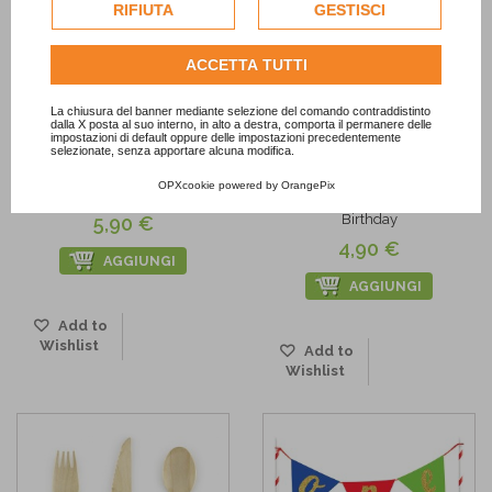
esclusivamente previa acquisizione del consenso
RIFIUTA
GESTISCI
dell'utente.
Consulta l'informativa cookie completa.
ACCETTA TUTTI
La chiusura del banner mediante selezione del comando contraddistinto
dalla X posta al suo interno, in alto a destra, comporta il permanere delle
impostazioni di default oppure delle impostazioni precedentemente
selezionate, senza apportare alcuna modifica.
OPXcookie
powered by
OrangePix
Borsine party a righe colorate
Palloncini con coriandoli Happy
Birthday
5,90 €
4,90 €
AGGIUNGI
AGGIUNGI
Add to
Wishlist
Add to
Wishlist