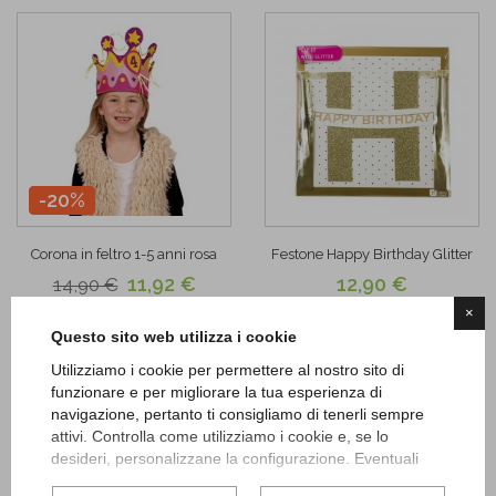
-20%
Corona in feltro 1-5 anni rosa
Festone Happy Birthday Glitter
11,92 €
12,90 €
14,90 €
×
AGGIUNGI
AGGIUNGI
Questo sito web utilizza i cookie
Utilizziamo i cookie per permettere al nostro sito di
Add to
Add to
funzionare e per migliorare la tua esperienza di
Wishlist
Wishlist
navigazione, pertanto ti consigliamo di tenerli sempre
attivi. Controlla come utilizziamo i cookie e, se lo
desideri, personalizzane la configurazione. Eventuali
cookie di profilazione o commerciali verranno utilizzati