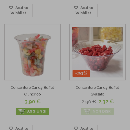
Add to
Add to
Wishlist
Wishlist
-20%
Contenitore Candy Buffet
Contenitore Candy Buffet
Cilindrico
Svasato
3,90 €
2,32 €
2,90 €
AGGIUNGI
NON DISP.
Add to
Add to