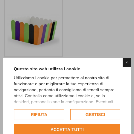
×
Contenitori Trick or Treat
Questo sito web utilizza i cookie
1,90 €
Utilizziamo i cookie per permettere al nostro sito di
AGGIUNGI
funzionare e per migliorare la tua esperienza di
navigazione, pertanto ti consigliamo di tenerli sempre
attivi. Controlla come utilizziamo i cookie e, se lo
Add to
desideri, personalizzane la configurazione. Eventuali
Wishlist
cookie di profilazione o commerciali verranno utilizzati
esclusivamente previa acquisizione del consenso
RIFIUTA
GESTISCI
dell'utente.
Mostrando 1 - 7 di 7 articoli
Consulta l'informativa cookie completa.
ACCETTA TUTTI