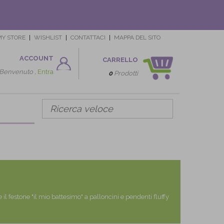
MY STORE
WISHLIST
CONTATTACI
MAPPA DEL SITO
ACCOUNT
CARRELLO
Benvenuto ,
Entra
0
Prodotti
il festone "il mio battesimo" a palloncini e pendenti fluffy