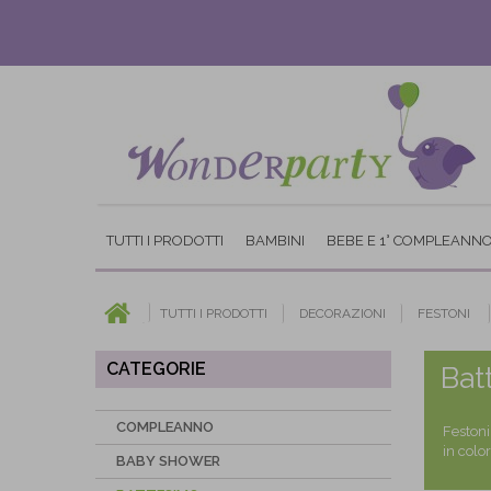
TUTTI I PRODOTTI
BAMBINI
BEBE E 1° COMPLEANN
TUTTI I PRODOTTI
DECORAZIONI
FESTONI
CATEGORIE
Bat
COMPLEANNO
Festoni
in colo
BABY SHOWER