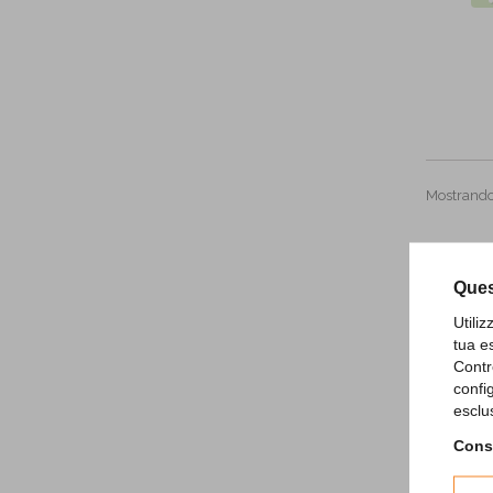
Mostrando 1
Ques
Utili
tua e
Contr
confi
esclu
Consu