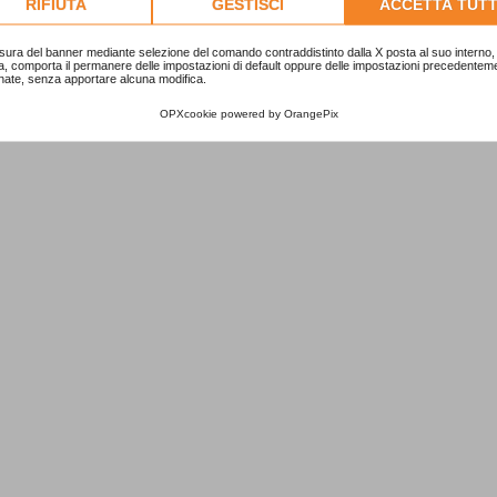
RIFIUTA
GESTISCI
ACCETTA TUTT
sura del banner mediante selezione del comando contraddistinto dalla X posta al suo interno, 
a, comporta il permanere delle impostazioni di default oppure delle impostazioni precedentem
nate, senza apportare alcuna modifica.
OPXcookie
powered by
OrangePix