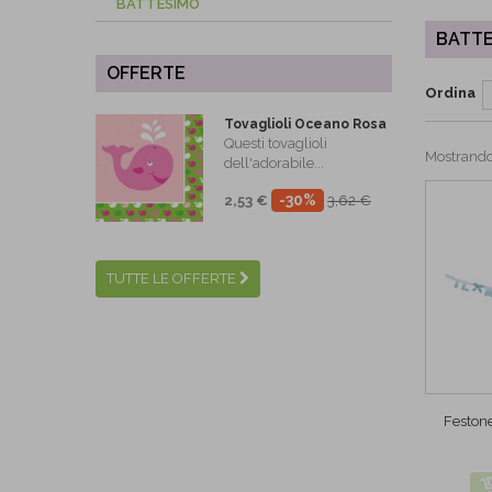
BATTESIMO
BATTE
OFFERTE
Ordina
Tovaglioli Oceano Rosa
Questi tovaglioli
Mostrando 1
dell'adorabile...
-30%
2,53 €
3,62 €
TUTTE LE OFFERTE
Feston