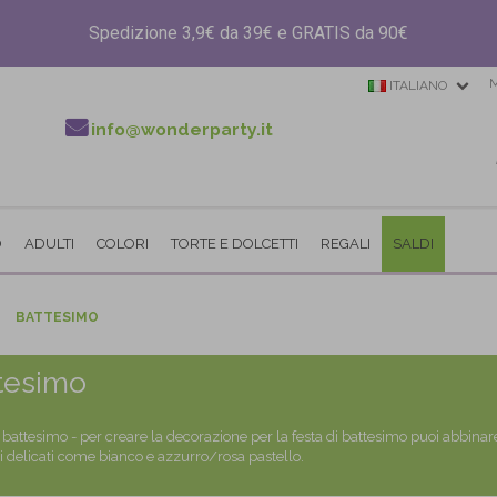
Spedizione 3,9€ da 39€ e GRATIS da 90€
ITALIANO
info@wonderparty.it
O
ADULTI
COLORI
TORTE E DOLCETTI
REGALI
SALDI
BATTESIMO
tesimo
 battesimo - per creare la decorazione per la festa di battesimo puoi abbinare 
ri delicati come bianco e azzurro/rosa pastello.