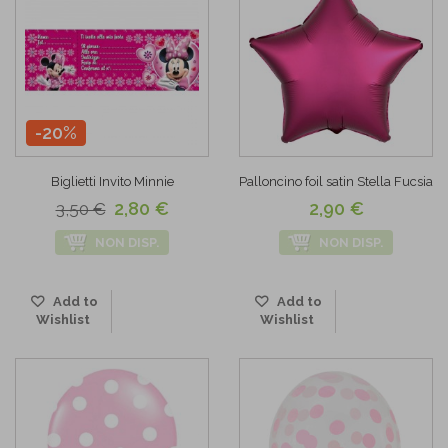
-20%
Biglietti Invito Minnie
Palloncino foil satin Stella Fucsia
2,80 €
2,90 €
3,50 €
NON DISP.
NON DISP.
Add to
Add to
Wishlist
Wishlist