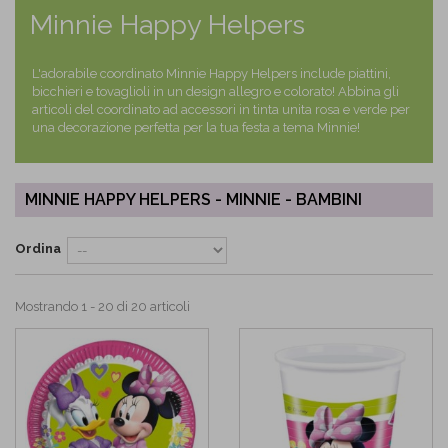
Minnie Happy Helpers
L'adorabile coordinato Minnie Happy Helpers include piattini,
bicchieri e tovaglioli in un design allegro e colorato! Abbina gli
articoli del coordinato ad accessori in tinta unita rosa e verde per
una decorazione perfetta per la tua festa a tema Minnie!
MINNIE HAPPY HELPERS - MINNIE - BAMBINI
Ordina
Mostrando 1 - 20 di 20 articoli