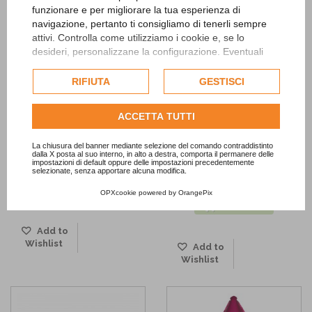
funzionare e per migliorare la tua esperienza di
navigazione, pertanto ti consigliamo di tenerli sempre
attivi. Controlla come utilizziamo i cookie e, se lo
desideri, personalizzane la configurazione. Eventuali
cookie di profilazione o commerciali verranno utilizzati
esclusivamente previa acquisizione del consenso
RIFIUTA
GESTISCI
dell'utente.
Consulta l'informativa cookie completa.
ACCETTA TUTTI
La chiusura del banner mediante selezione del comando contraddistinto
Bandierine Fucsia a Pois Bianco
Festone Buon Compleanno
dalla X posta al suo interno, in alto a destra, comporta il permanere delle
impostazioni di default oppure delle impostazioni precedentemente
Fucsia Metallizzato
2,90 €
selezionate, senza apportare alcuna modifica.
4,50 €
AGGIUNGI
OPXcookie
powered by
OrangePix
NON DISP.
Add to
Wishlist
Add to
Wishlist