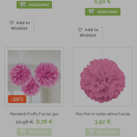
6,90 €
AGGIUNGI
AGGIUNGI
Add to
Wishlist
Add to
Wishlist
-20%
Pendenti Fluffy Fucsia 3pz
Pon Pon in carta velina Fucsia
8,78 €
3,92 €
10,98 €
NON DISP.
NON DISP.