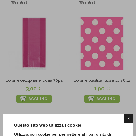
Wishlist
Wishlist
Borsine cellophane fucsia 30pz
Borsine plastica fucsia pois 8pz
3,00 €
1,90 €
AGGIUNGI
AGGIUNGI
Add to
Add to
×
Wishlist
Wishlist
Questo sito web utilizza i cookie
Utilizziamo i cookie per permettere al nostro sito di