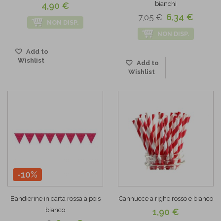
bianchi
4,90 €
6,34 €
7,05 €
NON DISP.
NON DISP.
Add to
Wishlist
Add to
Wishlist
-10%
Bandierine in carta rossa a pois
Cannucce a righe rosso e bianco
bianco
1,90 €