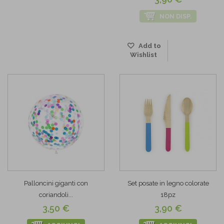
NON DISP.
Add to
Wishlist
Palloncini giganti con
Set posate in legno colorate
coriandoli...
18pz
3,50 €
3,90 €