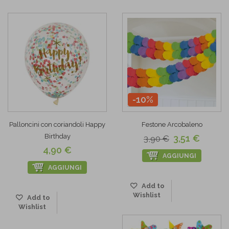
-10%
Palloncini con coriandoli Happy
Festone Arcobaleno
Birthday
3,51 €
3,90 €
4,90 €
AGGIUNGI
AGGIUNGI
Add to
Wishlist
Add to
Wishlist