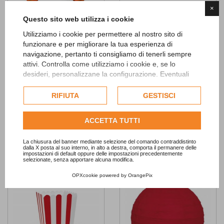
×
Questo sito web utilizza i cookie
Utilizziamo i cookie per permettere al nostro sito di
funzionare e per migliorare la tua esperienza di
navigazione, pertanto ti consigliamo di tenerli sempre
attivi. Controlla come utilizziamo i cookie e, se lo
Palloncino Foil SuperShape
Festone Buon Compleanno Blu
desideri, personalizzane la configurazione. Eventuali
Clown
Metallizzato
cookie di profilazione o commerciali verranno utilizzati
10,90 €
4,50 €
esclusivamente previa acquisizione del consenso
RIFIUTA
GESTISCI
dell'utente.
NON DISP.
AGGIUNGI
Consulta l'informativa cookie completa.
ACCETTA TUTTI
Add to
Add to
La chiusura del banner mediante selezione del comando contraddistinto
dalla X posta al suo interno, in alto a destra, comporta il permanere delle
Wishlist
Wishlist
impostazioni di default oppure delle impostazioni precedentemente
selezionate, senza apportare alcuna modifica.
OPXcookie
powered by
OrangePix