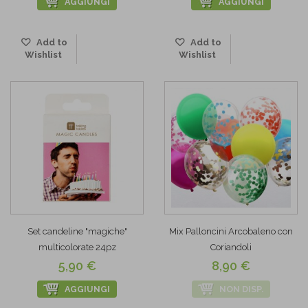
AGGIUNGI
AGGIUNGI
Add to
Add to
Wishlist
Wishlist
Set candeline "magiche"
Mix Palloncini Arcobaleno con
multicolorate 24pz
Coriandoli
5,90 €
8,90 €
AGGIUNGI
NON DISP.