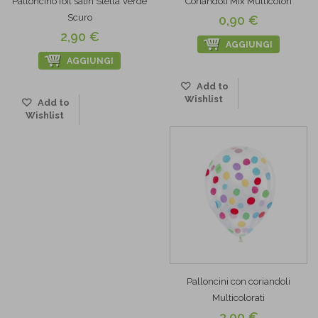
Palloncino foil satin Stella Verde
Coriandoli Mix Multicolori
Scuro
0,90 €
2,90 €
AGGIUNGI
AGGIUNGI
Add to
Wishlist
Add to
Wishlist
Palloncini con coriandoli
Multicolorati
3,90 €