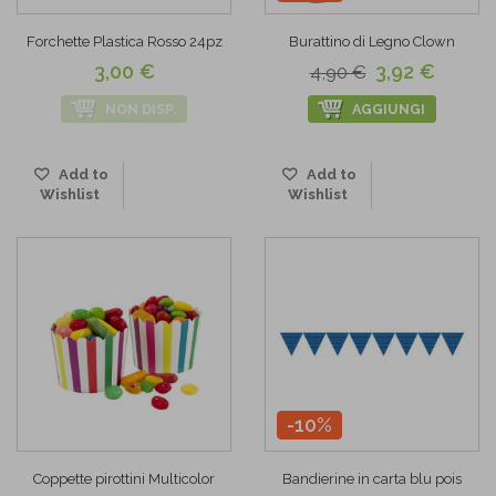
Forchette Plastica Rosso 24pz
Burattino di Legno Clown
3,00 €
3,92 €
4,90 €
NON DISP.
AGGIUNGI
Add to
Add to
Wishlist
Wishlist
-10%
Coppette pirottini Multicolor
Bandierine in carta blu pois