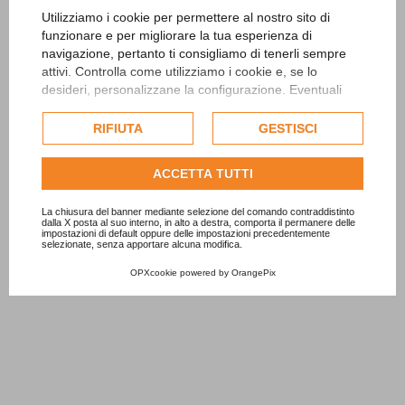
Utilizziamo i cookie per permettere al nostro sito di
funzionare e per migliorare la tua esperienza di
navigazione, pertanto ti consigliamo di tenerli sempre
attivi. Controlla come utilizziamo i cookie e, se lo
desideri, personalizzane la configurazione. Eventuali
cookie di profilazione o commerciali verranno utilizzati
esclusivamente previa acquisizione del consenso
RIFIUTA
GESTISCI
dell'utente.
Consulta l'informativa cookie completa.
ACCETTA TUTTI
La chiusura del banner mediante selezione del comando contraddistinto
dalla X posta al suo interno, in alto a destra, comporta il permanere delle
impostazioni di default oppure delle impostazioni precedentemente
selezionate, senza apportare alcuna modifica.
OPXcookie
powered by
OrangePix