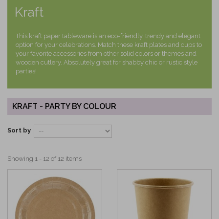
Kraft
This kraft paper tableware is an eco-friendly, trendy and elegant
option for your celebrations. Match these kraft plates and cups to
your favorite accessories from other solid colors or themes and
wooden cutlery. Absolutely great for shabby chic or rustic style
parties!
KRAFT - PARTY BY COLOUR
Sort by
Showing 1 - 12 of 12 items