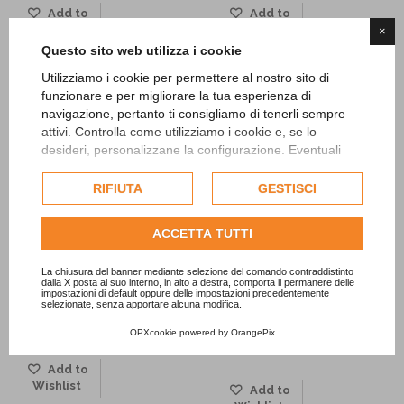
Add to
Add to
Wishlist
Wishlist
×
Questo sito web utilizza i cookie
Utilizziamo i cookie per permettere al nostro sito di
funzionare e per migliorare la tua esperienza di
navigazione, pertanto ti consigliamo di tenerli sempre
attivi. Controlla come utilizziamo i cookie e, se lo
desideri, personalizzane la configurazione. Eventuali
cookie di profilazione o commerciali verranno utilizzati
esclusivamente previa acquisizione del consenso
RIFIUTA
GESTISCI
dell'utente.
Consulta l'informativa cookie completa.
ACCETTA TUTTI
Burlap Table Runner 5m
Burlap Table Runner with lace
La chiusura del banner mediante selezione del comando contraddistinto
2,75m
10,90 €
dalla X posta al suo interno, in alto a destra, comporta il permanere delle
impostazioni di default oppure delle impostazioni precedentemente
8,90 €
selezionate, senza apportare alcuna modifica.
ADD TO CART
OPXcookie
powered by
OrangePix
ADD TO CART
Add to
Wishlist
Add to