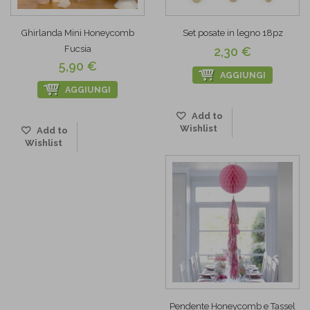
Ghirlanda Mini Honeycomb
Set posate in legno 18pz
Fucsia
2,30 €
5,90 €
AGGIUNGI
AGGIUNGI
Add to
Wishlist
Add to
Wishlist
Pendente Honeycomb e Tassel