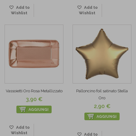
Add to
Add to
Wishlist
Wishlist
Vassoietti Oro Rosa Metallizzato
Palloncino foil satinato Stella
Oro
3,90 €
2,90 €
AGGIUNGI
AGGIUNGI
Add to
Wishlist
Add to