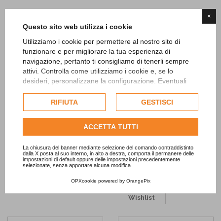
×
Questo sito web utilizza i cookie
Utilizziamo i cookie per permettere al nostro sito di
funzionare e per migliorare la tua esperienza di
navigazione, pertanto ti consigliamo di tenerli sempre
attivi. Controlla come utilizziamo i cookie e, se lo
desideri, personalizzane la configurazione. Eventuali
cookie di profilazione o commerciali verranno utilizzati
esclusivamente previa acquisizione del consenso
RIFIUTA
GESTISCI
dell'utente.
Table Runner Iuta 5m
Table Runner Iuta con pizzo
Consulta l'informativa cookie completa.
ACCETTA TUTTI
2,75m
10,90 €
8,90 €
La chiusura del banner mediante selezione del comando contraddistinto
AGGIUNGI
dalla X posta al suo interno, in alto a destra, comporta il permanere delle
AGGIUNGI
impostazioni di default oppure delle impostazioni precedentemente
selezionate, senza apportare alcuna modifica.
Add to
OPXcookie
powered by
OrangePix
Wishlist
Add to
Wishlist