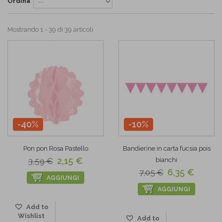
Ordina
Mostrando 1 - 39 di 39 articoli
-40%
-10%
Pon pon Rosa Pastello
Bandierine in carta fucsia pois
2,15 €
3,59 €
bianchi
6,35 €
7,05 €
AGGIUNGI
AGGIUNGI
Add to
Wishlist
Add to