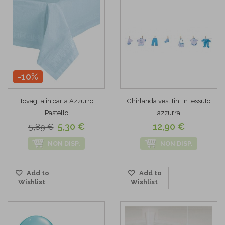
-10%
Tovaglia in carta Azzurro
Ghirlanda vestitini in tessuto
Pastello
azzurra
5,30 €
12,90 €
5,89 €
NON DISP.
NON DISP.
Add to
Add to
Wishlist
Wishlist