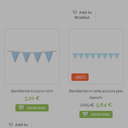
Add to
Wishlist
-20%
Bandierine Azzurro 10m
Bandierine in carta azzurra pois
3,20 €
bianchi
5,64 €
7,05 €
AGGIUNGI
AGGIUNGI
Add to