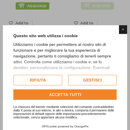
AGGIUNGI
NON DISP.
Add to
Add to
Wishlist
Wishlist
×
Questo sito web utilizza i cookie
Utilizziamo i cookie per permettere al nostro sito di
funzionare e per migliorare la tua esperienza di
navigazione, pertanto ti consigliamo di tenerli sempre
attivi. Controlla come utilizziamo i cookie e, se lo
desideri, personalizzane la configurazione. Eventuali
cookie di profilazione o commerciali verranno utilizzati
esclusivamente previa acquisizione del consenso
RIFIUTA
GESTISCI
dell'utente.
Consulta l'informativa cookie completa.
ACCETTA TUTTI
Paletta Azzurra
Milestone Baby Cards
La chiusura del banner mediante selezione del comando contraddistinto
1,50 €
16,90 €
dalla X posta al suo interno, in alto a destra, comporta il permanere delle
impostazioni di default oppure delle impostazioni precedentemente
selezionate, senza apportare alcuna modifica.
AGGIUNGI
NON DISP.
OPXcookie
powered by
OrangePix