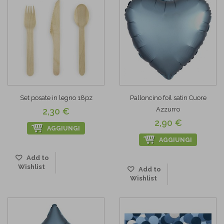
Set posate in legno 18pz
Palloncino foil satin Cuore
Azzurro
2,30 €
2,90 €
AGGIUNGI
AGGIUNGI
Add to
Wishlist
Add to
Wishlist