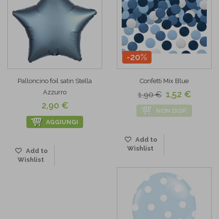
-20%
Palloncino foil satin Stella
Confetti Mix Blue
Azzurro
1,52 €
1,90 €
2,90 €
NON DISP.
AGGIUNGI
Add to
Wishlist
Add to
Wishlist