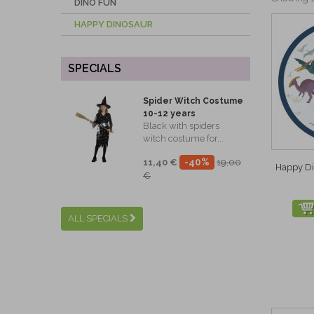
DINO FUN
HAPPY DINOSAUR
SPECIALS
Spider Witch Costume
10-12 years
Black with spiders
witch costume for...
-40%
11,40 €
19,00
Happy Di
€
ALL SPECIALS