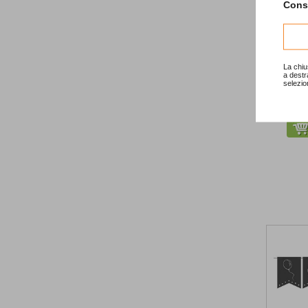
Consu
-30%
La chiu
a destr
selezio
"In the ti
24,