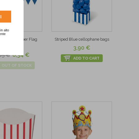
I
%
in alto
ente
olka Dots Paper Flag
Striped Blue cellophane bags
Banner
3,90 €
6,34 €
05 €
ADD TO CART
OUT OF STOCK