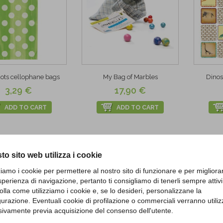
ots cellophane bags
My Bag of Marbles
Dino
3,29 €
17,90 €
ADD TO CART
ADD TO CART
to sito web utilizza i cookie
zziamo i cookie per permettere al nostro sito di funzionare e per migliora
sperienza di navigazione, pertanto ti consigliamo di tenerli sempre attivi
olla come utilizziamo i cookie e, se lo desideri, personalizzane la
gurazione. Eventuali cookie di profilazione o commerciali verranno utiliz
sivamente previa acquisizione del consenso dell'utente.