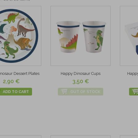
nosaur Dessert Plates
Happy Dinosaur Cups
Happy
2,90 €
3,50 €
ADD TO CART
OUT OF STOCK