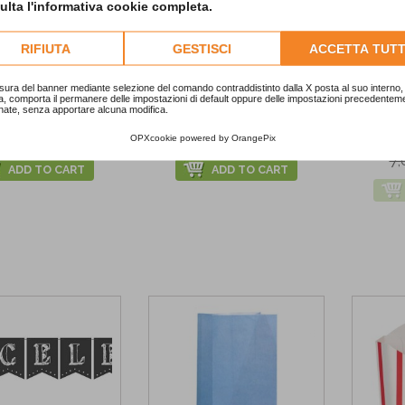
lta l'informativa cookie completa.
RIFIUTA
GESTISCI
ACCETTA TUTT
-10
sura del banner mediante selezione del comando contraddistinto dalla X posta al suo interno, 
a, comporta il permanere delle impostazioni di default oppure delle impostazioni precedentem
nate, senza apportare alcuna modifica.
me of Dinosaurs" puzzle
Multicolor Striped Candles
Blue P
16,80 €
6,90 €
00 €
OPXcookie
powered by
OrangePix
7,
ADD TO CART
ADD TO CART