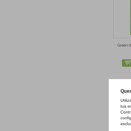
Green d
Ques
Utili
tua e
Contr
confi
esclu