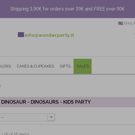
Shipping 3,90€ for orders over 39€ and FREE over 90€
ENGLI
info@wonderparty.it
OLORS
CAKES & CUPCAKES
GIFTS
SALES
R
 DINOSAUR - DINOSAURS - KIDS PARTY
--
- 28 of 28 items