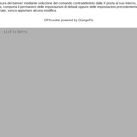
sura del banner mediante selezione del comando contraddistinto dalla X posta al suo interno, 
a, comporta il permanere delle impostazioni di default oppure delle impostazioni precedentem
nate, senza apportare alcuna modifica.
OPXcookie
powered by
OrangePix
- 11 of 11 items