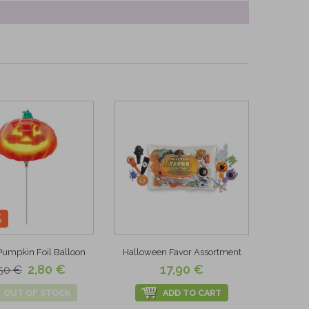
%
umpkin Foil Balloon
Halloween Favor Assortment
2,80 €
17,90 €
50 €
OUT OF STOCK
ADD TO CART