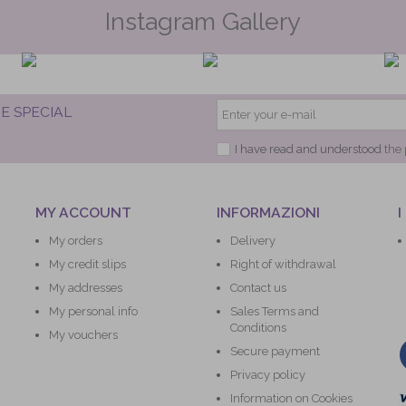
Instagram Gallery
E SPECIAL
I have read and understood
the 
MY ACCOUNT
INFORMAZIONI
I
My orders
Delivery
My credit slips
Right of withdrawal
My addresses
Contact us
My personal info
Sales Terms and
Conditions
My vouchers
Secure payment
Privacy policy
Information on Cookies