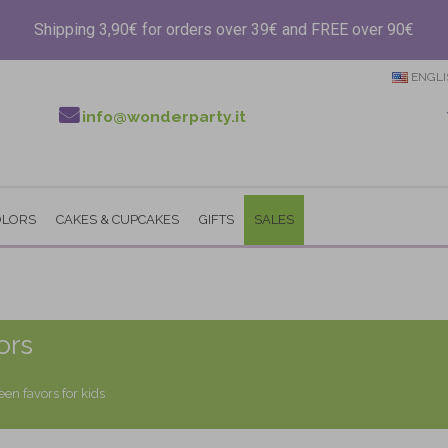
Shipping 3,90€ for orders over 39€ and FREE over 90€
ENGLI
info@wonderparty.it
OLORS
CAKES & CUPCAKES
GIFTS
SALES
ors
en favors for kids