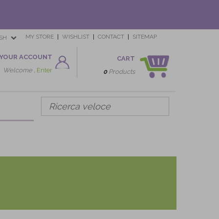
MY STORE
WISHLIST
CONTACT
SITEMAP
SH
YOUR ACCOUNT
CART
Welcome ,
Enter
0
Products