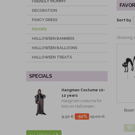
FRIENDLY MUMMY
FAVOR
DECORATION
FANCY DRESS
Sort by
FAVORS
Showing 1 
HALLOWEEN BANNERS
HALLOWEEN BALLOONS
HALLOWEEN TREATS
SPECIALS
Hangman Costume 10-
12 years
Hangman costume for
kids on Halloween...
Booo!
-50%
9,50 €
19,00 €