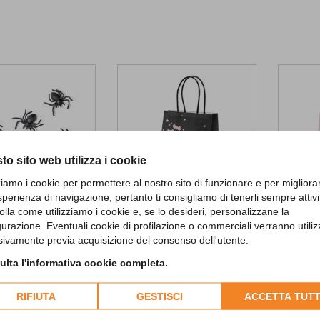
to sito web utilizza i cookie
zziamo i cookie per permettere al nostro sito di funzionare e per migliora
-30%
sperienza di navigazione, pertanto ti consigliamo di tenerli sempre attivi
olla come utilizziamo i cookie e, se lo desideri, personalizzane la
stic Spiders 10pc
Halloween Favor Bags Bat
Hallow
gurazione. Eventuali cookie di profilazione o commerciali verranno utiliz
0,90 €
3,43 €
4,90 €
sivamente previa acquisizione del consenso dell'utente.
lta l'informativa cookie completa.
ADD TO CART
OUT OF STOCK
RIFIUTA
GESTISCI
ACCETTA TUTT