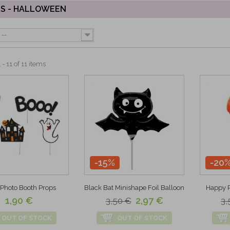
S - HALLOWEEN
--
- 11 of 11 items
-15%
-20
 Photo Booth Props
Black Bat Minishape Foil Balloon
Happy P
1,90 €
2,97 €
3,50 €
3,
OUT OF STOCK
OUT OF STOCK