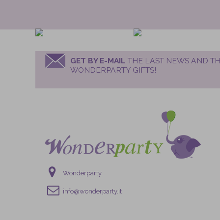
GET BY E-MAIL
THE LAST NEWS AND TH
WONDERPARTY GIFTS!
Wonderparty
info@wonderparty.it