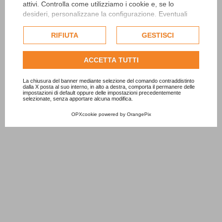
attivi. Controlla come utilizziamo i cookie e, se lo
desideri, personalizzane la configurazione. Eventuali
cookie di profilazione o commerciali verranno utilizzati
esclusivamente previa acquisizione del consenso
RIFIUTA
GESTISCI
dell'utente.
Consulta l'informativa cookie completa.
ACCETTA TUTTI
La chiusura del banner mediante selezione del comando contraddistinto
dalla X posta al suo interno, in alto a destra, comporta il permanere delle
impostazioni di default oppure delle impostazioni precedentemente
selezionate, senza apportare alcuna modifica.
OPXcookie
powered by
OrangePix