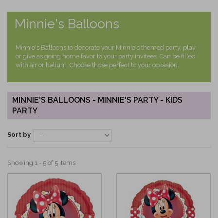
Minnie's Balloons
Minnie's Balloons to decorate your Minnie's themed party, play
or give as going home favor to your party invitees. Can be filled
with air or helium. Choose those perfect to your occasion.
MINNIE'S BALLOONS - MINNIE'S PARTY - KIDS
PARTY
Sort by
Showing 1 - 5 of 5 items