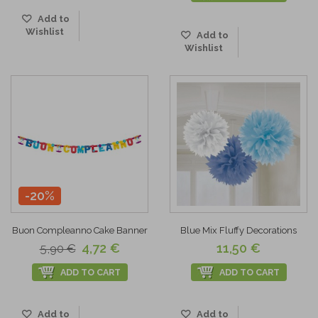
Add to
Wishlist
Add to
Wishlist
-20%
Buon Compleanno Cake Banner
Blue Mix Fluffy Decorations
4,72 €
11,50 €
5,90 €
ADD TO CART
ADD TO CART
Add to
Add to