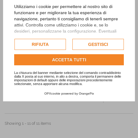
Utilizziamo i cookie per permettere al nostro sito di
funzionare e per migliorare la tua esperienza di
navigazione, pertanto ti consigliamo di tenerli sempre
attivi. Controlla come utilizziamo i cookie e, se lo
desideri, personalizzane la configurazione. Eventuali
cookie di profilazione o commerciali verranno utilizzati
esclusivamente previa acquisizione del consenso
RIFIUTA
GESTISCI
dell'utente.
Pirates Party Banner
Consulta l'informativa cookie completa.
ACCETTA TUTTI
3,50 €
La chiusura del banner mediante selezione del comando contraddistinto
ADD TO CART
dalla X posta al suo interno, in alto a destra, comporta il permanere delle
impostazioni di default oppure delle impostazioni precedentemente
selezionate, senza apportare alcuna modifica.
Add to
OPXcookie
powered by
OrangePix
Wishlist
Showing 1 - 11 of 11 items