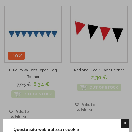
-10%
Blue Polka Dots Paper Flag
Red and Black Flags Banner
2,30 €
Banner
6,34 €
7,05 €
OUT OF STOCK
OUT OF STOCK
Add to
Wishlist
Add to
Wishlist
×
Questo sito web utilizza i cookie