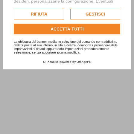
desideri, personalizzane la configurazione. Eventuali
cookie di profilazione o commerciali verranno utilizzati
esclusivamente previa acquisizione del consenso
RIFIUTA
GESTISCI
dell'utente.
Consulta l'informativa cookie completa.
ACCETTA TUTTI
La chiusura del banner mediante selezione del comando contraddistinto
dalla X posta al suo interno, in alto a destra, comporta il permanere delle
impostazioni di default oppure delle impostazioni precedentemente
selezionate, senza apportare alcuna modifica.
OPXcookie
powered by
OrangePix