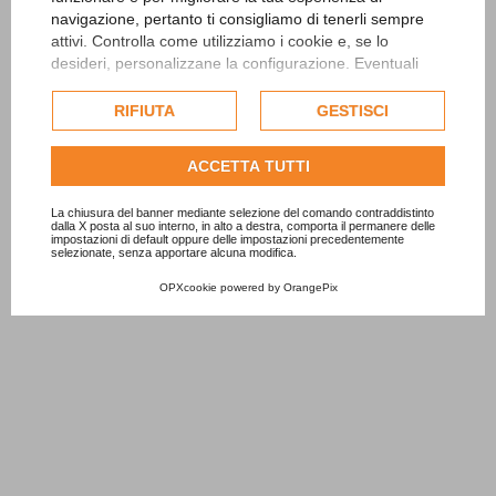
navigazione, pertanto ti consigliamo di tenerli sempre
attivi. Controlla come utilizziamo i cookie e, se lo
desideri, personalizzane la configurazione. Eventuali
cookie di profilazione o commerciali verranno utilizzati
esclusivamente previa acquisizione del consenso
RIFIUTA
GESTISCI
dell'utente.
Consulta l'informativa cookie completa.
ACCETTA TUTTI
La chiusura del banner mediante selezione del comando contraddistinto
dalla X posta al suo interno, in alto a destra, comporta il permanere delle
impostazioni di default oppure delle impostazioni precedentemente
selezionate, senza apportare alcuna modifica.
OPXcookie
powered by
OrangePix