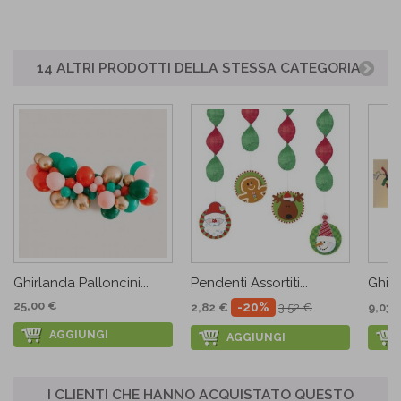
14 ALTRI PRODOTTI DELLA STESSA CATEGORIA:
Ghirlanda Palloncini...
Pendenti Assortiti...
Ghirl
25,00 €
-20%
2,82 €
3,52 €
9,03 
AGGIUNGI
AGGIUNGI
I CLIENTI CHE HANNO ACQUISTATO QUESTO