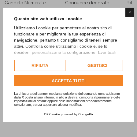
Candela Numerale...
Cannucce decorate
Pallon
Pirata
3,83 €
5,90 
×
1,45 €
Questo sito web utilizza i cookie
AGGIUNGI
AGGIUNGI
Utilizziamo i cookie per permettere al nostro sito di
funzionare e per migliorare la tua esperienza di
navigazione, pertanto ti consigliamo di tenerli sempre
attivi. Controlla come utilizziamo i cookie e, se lo
desideri, personalizzane la configurazione. Eventuali
cookie di profilazione o commerciali verranno utilizzati
esclusivamente previa acquisizione del consenso
RIFIUTA
GESTISCI
dell'utente.
Consulta l'informativa cookie completa.
ACCETTA TUTTI
La chiusura del banner mediante selezione del comando contraddistinto
dalla X posta al suo interno, in alto a destra, comporta il permanere delle
impostazioni di default oppure delle impostazioni precedentemente
selezionate, senza apportare alcuna modifica.
OPXcookie
powered by
OrangePix