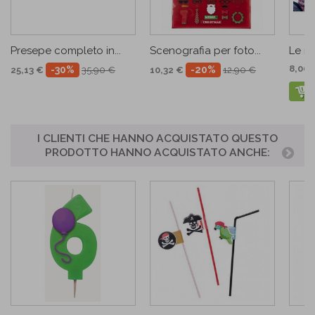
Presepe completo in...
Scenografia per foto...
Le mi
8,00 
-30%
-20%
25,13 €
35,90 €
10,32 €
12,90 €
I CLIENTI CHE HANNO ACQUISTATO QUESTO
PRODOTTO HANNO ACQUISTATO ANCHE: