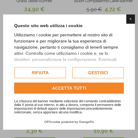
Grass Table Runner
Buon Compleanno Cake Banner
24,90 €
4,72 €
5,90 €
×
OUT OF STOCK
ADD TO CART
Questo sito web utilizza i cookie
Utilizziamo i cookie per permettere al nostro sito di
Add to
Add to
funzionare e per migliorare la tua esperienza di
Wishlist
Wishlist
navigazione, pertanto ti consigliamo di tenerli sempre
attivi. Controlla come utilizziamo i cookie e, se lo
desideri, personalizzane la configurazione. Eventuali
cookie di profilazione o commerciali verranno utilizzati
esclusivamente previa acquisizione del consenso
RIFIUTA
GESTISCI
dell'utente.
Consulta l'informativa cookie completa.
ACCETTA TUTTI
La chiusura del banner mediante selezione del comando contraddistinto
dalla X posta al suo interno, in alto a destra, comporta il permanere delle
impostazioni di default oppure delle impostazioni precedentemente
selezionate, senza apportare alcuna modifica.
OPXcookie
powered by
OrangePix
Wooden Cutlery 18pc
Burlap Table Runner 5m
2,30 €
10,90 €