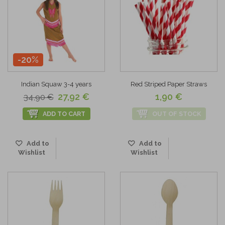
-20%
Indian Squaw 3-4 years
Red Striped Paper Straws
27,92 €
1,90 €
34,90 €
ADD TO CART
OUT OF STOCK
Add to
Add to
Wishlist
Wishlist