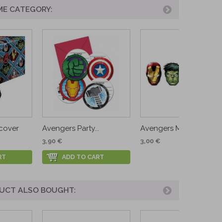
ME CATEGORY:
cover
Avengers Party...
Avengers Masks
3,90 €
3,00 €
RT
ADD TO CART
UCT ALSO BOUGHT: