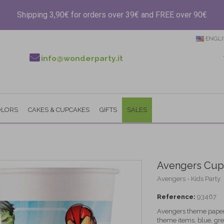
Shipping 3,90€ for orders over 39€ and FREE over 90€
ENGLI
info@wonderparty.it
OLORS
CAKES & CUPCAKES
GIFTS
SALES
Avengers Cup
Avengers - Kids Party
Reference:
93467
Avengers theme paper 
theme items, blue, gre