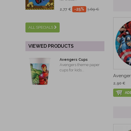
-25%
2,77 €
3,69 €
ALL SPECIALS
VIEWED PRODUCTS
Avengers Cups
Avengers theme paper
cups for kids...
Avengers
2,90 €
AD