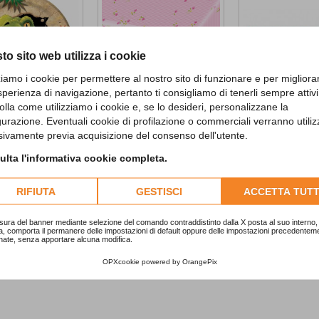
to sito web utilizza i cookie
zziamo i cookie per permettere al nostro sito di funzionare e per migliora
sperienza di navigazione, pertanto ti consigliamo di tenerli sempre attivi
olla come utilizziamo i cookie e, se lo desideri, personalizzane la
gurazione. Eventuali cookie di profilazione o commerciali verranno utiliz
st Dinner Plates
Charming Horses...
Mickey Clubhous
sivamente previa acquisizione del consenso dell'utente.
6,90 €
2,80 €
lta l'informativa cookie completa.
D TO CART
ADD TO CART
ADD TO CA
RIFIUTA
GESTISCI
ACCETTA TUTT
sura del banner mediante selezione del comando contraddistinto dalla X posta al suo interno, 
a, comporta il permanere delle impostazioni di default oppure delle impostazioni precedentem
nate, senza apportare alcuna modifica.
OPXcookie
powered by
OrangePix