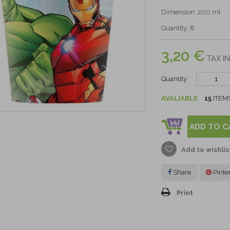
Dimension: 200 ml
Quantity: 8
3,20 €
TAX IN
Quantity
AVALIABLE
15
ITEM
ADD TO C
Add to wishlis
Share
Pinte
Print