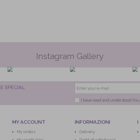
Instagram Gallery
E SPECIAL
I have read and understood
the 
MY ACCOUNT
INFORMAZIONI
I
My orders
Delivery
My credit slips
Right of withdrawal