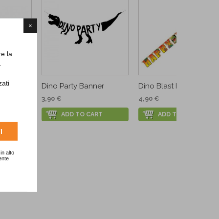
×
re la
.
zati
e...
Dino Party Banner
Dino Blast Happy...
3,90 €
4,90 €
RT
ADD TO CART
ADD TO CART
I
in alto
ente