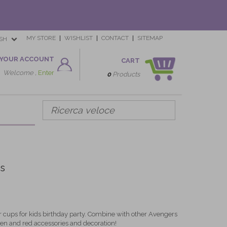
MY STORE
WISHLIST
CONTACT
SITEMAP
SH
YOUR ACCOUNT
CART
Welcome ,
Enter
0
Products
s
cups for kids birthday party. Combine with other Avengers
en and red accessories and decoration!