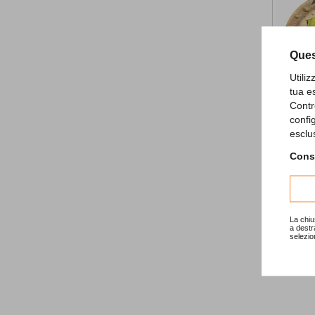
Ques
Utili
tua e
Contr
confi
Dino Bla
esclu
3,90 €
Consu
AD
La chiu
a destr
selezio