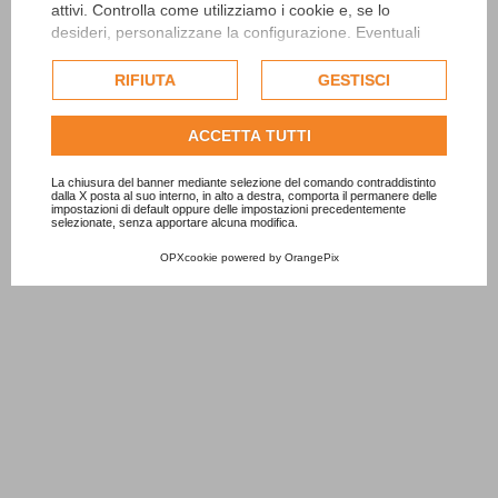
attivi. Controlla come utilizziamo i cookie e, se lo
desideri, personalizzane la configurazione. Eventuali
cookie di profilazione o commerciali verranno utilizzati
esclusivamente previa acquisizione del consenso
RIFIUTA
GESTISCI
dell'utente.
Consulta l'informativa cookie completa.
ACCETTA TUTTI
La chiusura del banner mediante selezione del comando contraddistinto
dalla X posta al suo interno, in alto a destra, comporta il permanere delle
impostazioni di default oppure delle impostazioni precedentemente
selezionate, senza apportare alcuna modifica.
OPXcookie
powered by
OrangePix