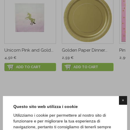
Unicorn Pink and Gold...
Golden Paper Dinner...
Pink
4,50 €
2,59 €
2,90 
ADD TO CART
ADD TO CART
×
Questo sito web utilizza i cookie
Utilizziamo i cookie per permettere al nostro sito di
funzionare e per migliorare la tua esperienza di
navigazione, pertanto ti consigliamo di tenerli sempre