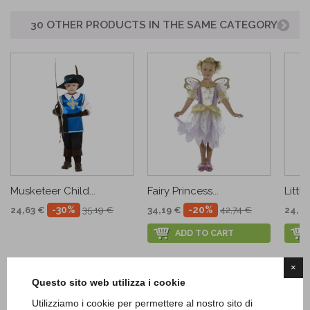
30 OTHER PRODUCTS IN THE SAME CATEGORY:
Musketeer Child...
Fairy Princess...
Littl
-30%
-20%
24,63 €
35,19 €
34,19 €
42,74 €
24,92
ADD TO CART
×
Questo sito web utilizza i cookie
Utilizziamo i cookie per permettere al nostro sito di