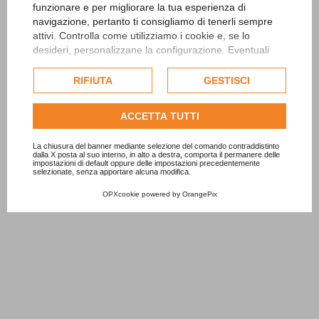
funzionare e per migliorare la tua esperienza di
navigazione, pertanto ti consigliamo di tenerli sempre
attivi. Controlla come utilizziamo i cookie e, se lo
desideri, personalizzane la configurazione. Eventuali
cookie di profilazione o commerciali verranno utilizzati
esclusivamente previa acquisizione del consenso
RIFIUTA
GESTISCI
dell'utente.
Consulta l'informativa cookie completa.
ACCETTA TUTTI
La chiusura del banner mediante selezione del comando contraddistinto
dalla X posta al suo interno, in alto a destra, comporta il permanere delle
impostazioni di default oppure delle impostazioni precedentemente
selezionate, senza apportare alcuna modifica.
OPXcookie
powered by
OrangePix