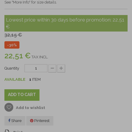
See "More Info" for size details.
Lowest price within 30 days before promotion:
22,51
€
32,15 €
-30%
22,51 €
TAX INCL.
Quantity
AVAILABLE
1
ITEM
ADD TO CART
Add to wishlist
Share
Pinterest