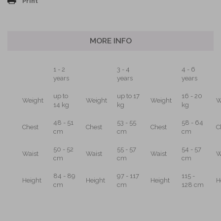
Print
MORE INFO
1 - 2
3 - 4
4 - 6
years
years
years
up to
up to 17
16 - 20
Weight
Weight
Weight
W
14 kg
kg
kg
48 - 51
53 - 55
58 - 64
Chest
Chest
Chest
C
cm
cm
cm
50 - 52
55 - 57
54 - 57
Waist
Waist
Waist
W
cm
cm
cm
84 - 89
97 - 117
115 -
Height
Height
Height
H
cm
cm
128 cm