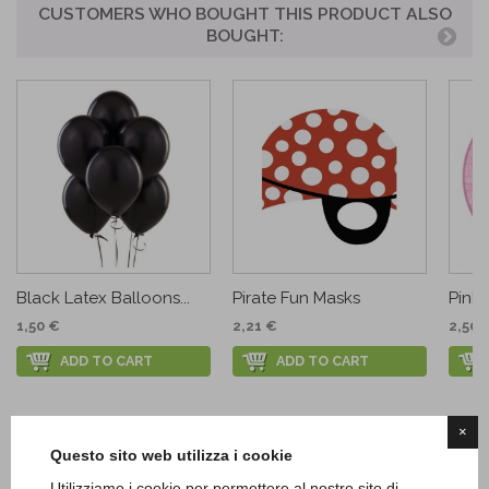
CUSTOMERS WHO BOUGHT THIS PRODUCT ALSO
BOUGHT:
Black Latex Balloons...
Pirate Fun Masks
Pink 
1,50 €
2,21 €
2,50 
ADD TO CART
ADD TO CART
×
Questo sito web utilizza i cookie
Utilizziamo i cookie per permettere al nostro sito di