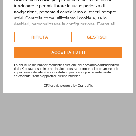
funzionare e per migliorare la tua esperienza di
navigazione, pertanto ti consigliamo di tenerli sempre
attivi. Controlla come utilizziamo i cookie e, se lo
desideri, personalizzane la configurazione. Eventuali
cookie di profilazione o commerciali verranno utilizzati
esclusivamente previa acquisizione del consenso
RIFIUTA
GESTISCI
dell'utente.
Consulta l'informativa cookie completa.
ACCETTA TUTTI
La chiusura del banner mediante selezione del comando contraddistinto
dalla X posta al suo interno, in alto a destra, comporta il permanere delle
impostazioni di default oppure delle impostazioni precedentemente
selezionate, senza apportare alcuna modifica.
OPXcookie
powered by
OrangePix