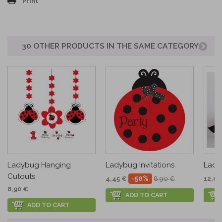
Print
30 OTHER PRODUCTS IN THE SAME CATEGORY:
Ladybug Hanging
Ladybug Invitations
Lady
Cutouts
-50%
4,45 €
8,90 €
12,01
8,90 €
ADD TO CART
ADD TO CART