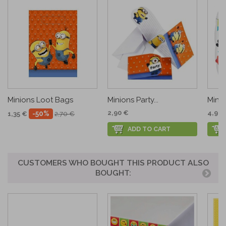
Minions Loot Bags
Minions Party...
Minio
2,90 €
4,90 
-50%
1,35 €
2,70 €
ADD TO CART
CUSTOMERS WHO BOUGHT THIS PRODUCT ALSO
BOUGHT: