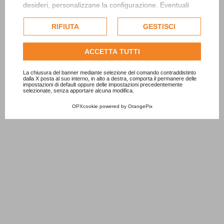
desideri, personalizzane la configurazione. Eventuali
cookie di profilazione o commerciali verranno utilizzati
esclusivamente previa acquisizione del consenso
RIFIUTA
GESTISCI
dell'utente.
Consulta l'informativa cookie completa.
ACCETTA TUTTI
La chiusura del banner mediante selezione del comando contraddistinto
dalla X posta al suo interno, in alto a destra, comporta il permanere delle
impostazioni di default oppure delle impostazioni precedentemente
selezionate, senza apportare alcuna modifica.
OPXcookie
powered by
OrangePix