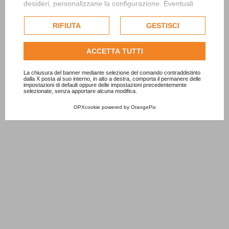
desideri, personalizzane la configurazione. Eventuali
cookie di profilazione o commerciali verranno utilizzati
esclusivamente previa acquisizione del consenso
RIFIUTA
GESTISCI
dell'utente.
Consulta l'informativa cookie completa.
ACCETTA TUTTI
La chiusura del banner mediante selezione del comando contraddistinto
dalla X posta al suo interno, in alto a destra, comporta il permanere delle
impostazioni di default oppure delle impostazioni precedentemente
selezionate, senza apportare alcuna modifica.
OPXcookie
powered by
OrangePix