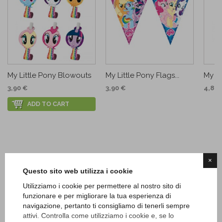
My Little Pony Blowouts
My Little Pony Flags...
My Li
3,90 €
3,90 €
4,80 
ADD TO CART
×
Questo sito web utilizza i cookie
Utilizziamo i cookie per permettere al nostro sito di
funzionare e per migliorare la tua esperienza di
navigazione, pertanto ti consigliamo di tenerli sempre
attivi. Controlla come utilizziamo i cookie e, se lo