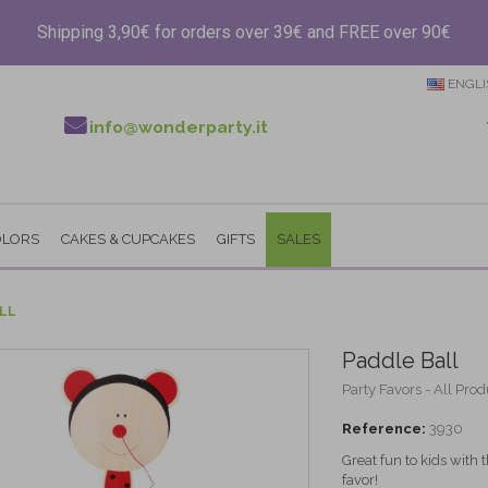
Shipping 3,90€ for orders over 39€ and FREE over 90€
ENGLI
info@wonderparty.it
OLORS
CAKES & CUPCAKES
GIFTS
SALES
LL
Paddle Ball
Party Favors - All Prod
Reference:
3930
Great fun to kids with 
favor!