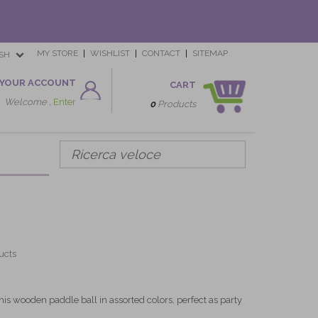
MY STORE
WISHLIST
CONTACT
SITEMAP
SH
YOUR ACCOUNT
CART
Welcome ,
Enter
0
Products
ucts
this wooden paddle ball in assorted colors, perfect as party