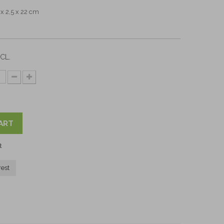
x 2,5 x 22 cm
CL.
ART
t
rest