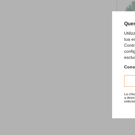
Ques
Utili
tua e
Contr
confi
Mint Flu
esclu
3,90 €
Consu
AD
La chiu
a destr
selezio