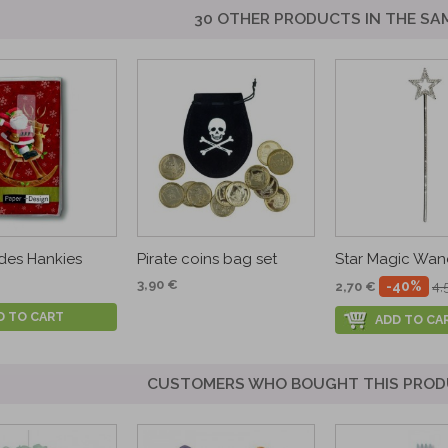
30 OTHER PRODUCTS IN THE SA
des Hankies
Pirate coins bag set
Star Magic Wan
3,90 €
-40%
2,70 €
4,
D TO CART
ADD TO CA
CUSTOMERS WHO BOUGHT THIS PROD