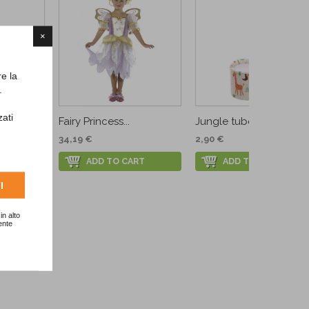
×
re la
.
zati
ium...
Fairy Princess...
Jungle tube with...
34,19 €
2,90 €
ADD TO CART
ADD TO CART
I
in alto
ente