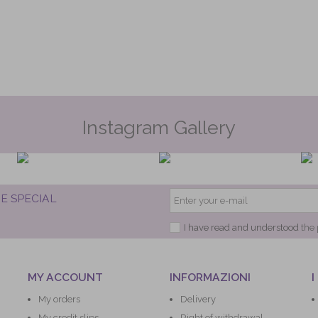
Instagram Gallery
E SPECIAL
I have read and understood
the 
MY ACCOUNT
INFORMAZIONI
I
My orders
Delivery
My credit slips
Right of withdrawal