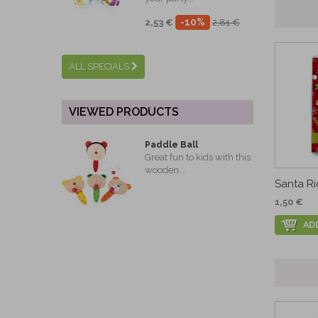
-10%
2,53 €
2,81 €
ALL SPECIALS
VIEWED PRODUCTS
Paddle Ball
Great fun to kids with this
wooden...
Santa Ri
1,50 €
AD