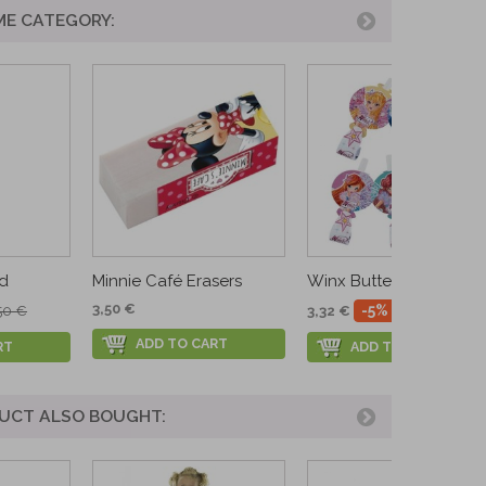
ME CATEGORY:
d
Minnie Café Erasers
Winx Butterflix Blowou
3,50 €
-5%
50 €
3,32 €
3,50 €
ADD TO CART
RT
ADD TO CART
UCT ALSO BOUGHT: