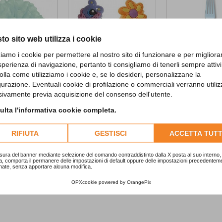
to sito web utilizza i cookie
zziamo i cookie per permettere al nostro sito di funzionare e per migliora
sperienza di navigazione, pertanto ti consigliamo di tenerli sempre attivi
olla come utilizziamo i cookie e, se lo desideri, personalizzane la
gurazione. Eventuali cookie di profilazione o commerciali verranno utiliz
ffy Decoration
Rubber die cut rings
Pastel Blue Prem
sivamente previa acquisizione del consenso dell'utente.
6,20 €
3,00 €
lta l'informativa cookie completa.
D TO CART
ADD TO CART
RIFIUTA
GESTISCI
ACCETTA TUTT
sura del banner mediante selezione del comando contraddistinto dalla X posta al suo interno, 
a, comporta il permanere delle impostazioni di default oppure delle impostazioni precedentem
nate, senza apportare alcuna modifica.
OPXcookie
powered by
OrangePix