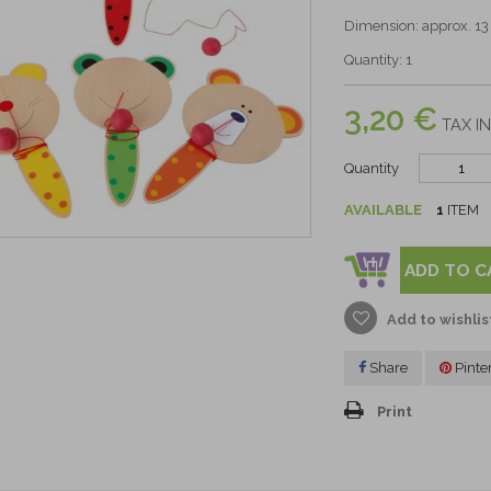
Dimension: approx. 13 
Quantity: 1
3,20 €
TAX IN
Quantity
AVAILABLE
1
ITEM
ADD TO C
Add to wishlis
Share
Pinte
Print