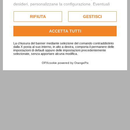
desideri, personalizzane la configurazione. Eventuali
cookie di profilazione o commerciali verranno utilizzati
esclusivamente previa acquisizione del consenso
RIFIUTA
GESTISCI
dell'utente.
Consulta l'informativa cookie completa.
ACCETTA TUTTI
La chiusura del banner mediante selezione del comando contraddistinto
dalla X posta al suo interno, in alto a destra, comporta il permanere delle
impostazioni di default oppure delle impostazioni precedentemente
selezionate, senza apportare alcuna modifica.
OPXcookie
powered by
OrangePix