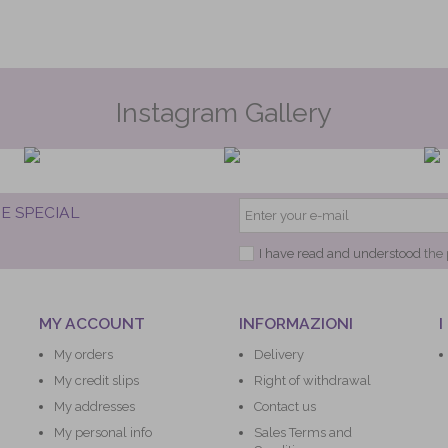
Instagram Gallery
E SPECIAL
I have read and understood
the 
MY ACCOUNT
INFORMAZIONI
I
My orders
Delivery
My credit slips
Right of withdrawal
My addresses
Contact us
My personal info
Sales Terms and