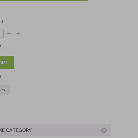
CL.
S
ART
t
rest
ME CATEGORY: