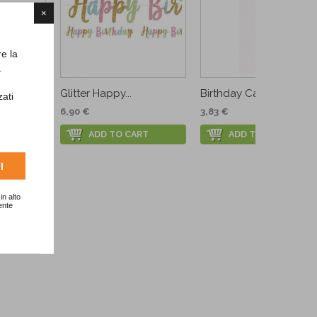
×
re la
.
astel...
Glitter Happy...
Birthday Candle with...
zati
6,90 €
3,83 €
RT
ADD TO CART
ADD TO CART
I
in alto
ente