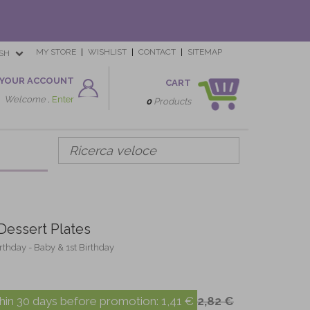
MY STORE
WISHLIST
CONTACT
SITEMAP
SH
YOUR ACCOUNT
CART
Welcome ,
Enter
0
Products
Dessert Plates
irthday - Baby & 1st Birthday
hin 30 days before promotion:
1,41 €
2,82 €