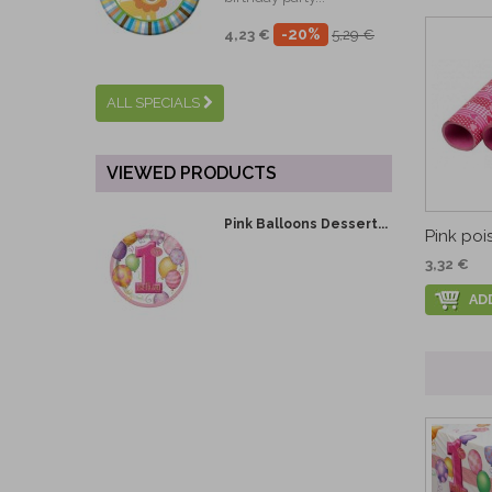
-20%
4,23 €
5,29 €
ALL SPECIALS
VIEWED PRODUCTS
Pink Balloons Dessert...
Pink poi
3,32 €
AD