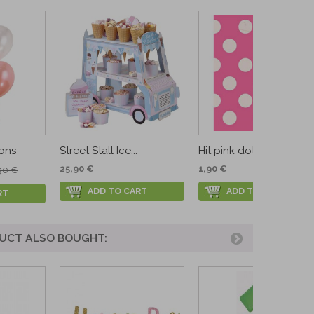
oons
Street Stall Ice...
Hit pink dots party bag
25,90 €
1,90 €
90 €
ADD TO CART
ADD TO CART
RT
UCT ALSO BOUGHT: