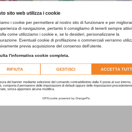
to sito web utilizza i cookie
zziamo i cookie per permettere al nostro sito di funzionare e per migliora
sperienza di navigazione, pertanto ti consigliamo di tenerli sempre attivi
olla come utilizziamo i cookie e, se lo desideri, personalizzane la
oons Plastic...
Pastel Mint Green...
Light Lavender P
gurazione. Eventuali cookie di profilazione o commerciali verranno utiliz
sivamente previa acquisizione del consenso dell'utente.
1,00 €
1,00 €
lta l'informativa cookie completa.
ADD TO CART
ADD TO CA
RIFIUTA
GESTISCI
ACCETTA TUTT
sura del banner mediante selezione del comando contraddistinto dalla X posta al suo interno, 
a, comporta il permanere delle impostazioni di default oppure delle impostazioni precedentem
nate, senza apportare alcuna modifica.
OPXcookie
powered by
OrangePix