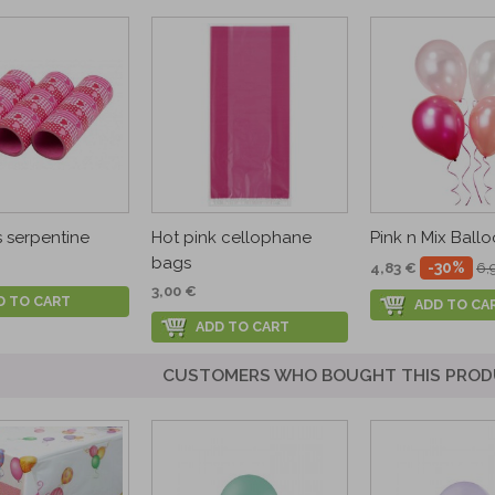
s serpentine
Hot pink cellophane
Pink n Mix Ball
bags
-30%
4,83 €
6,
3,00 €
D TO CART
ADD TO CA
ADD TO CART
CUSTOMERS WHO BOUGHT THIS PROD