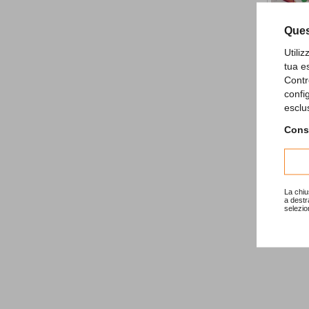
Ques
Utili
tua e
Contr
Pink Ball
confi
esclu
5,90 €
Consu
La chiu
a destr
selezio