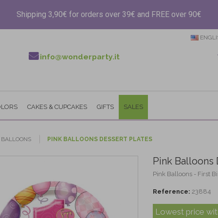
Shipping 3,90€ for orders over 39€ and FREE over 90€
ENGLI
info@wonderparty.it
OLORS
CAKES & CUPCAKES
GIFTS
SALES
K BALLOONS
PINK BALLOONS DESSERT PLATES
Pink Balloons 
Pink Balloons - First B
Reference:
23884
Lowest price wit