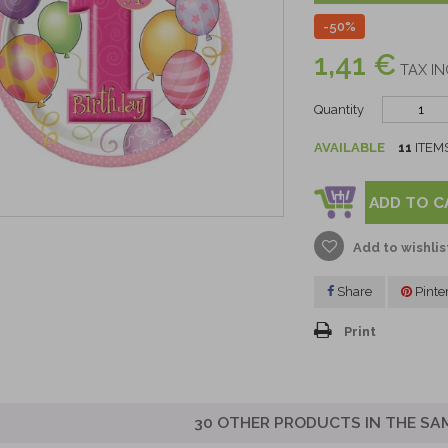
-50%
1,41 €
TAX IN
Quantity
AVAILABLE
11
ITEM
ADD TO C
Add to wishlis
Share
Pinte
Print
30 OTHER PRODUCTS IN THE SA