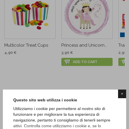
Multicolor Treat Cups
Princess and Unicorn...
Traffi
4,90 €
3,90 €
2,90 
ADD TO CART
×
Questo sito web utilizza i cookie
Utilizziamo i cookie per permettere al nostro sito di
funzionare e per migliorare la tua esperienza di
navigazione, pertanto ti consigliamo di tenerli sempre
attivi. Controlla come utilizziamo i cookie e, se lo