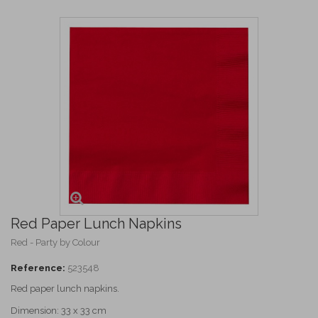
Red Paper Lunch Napkins
Red - Party by Colour
Reference:
523548
Red paper lunch napkins.
Dimension: 33 x 33 cm