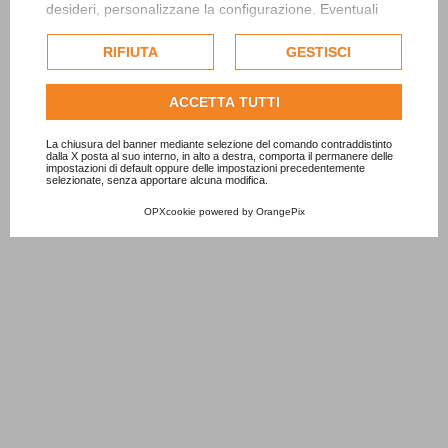
desideri, personalizzane la configurazione. Eventuali
cookie di profilazione o commerciali verranno utilizzati
esclusivamente previa acquisizione del consenso
RIFIUTA
GESTISCI
dell'utente.
Consulta l'informativa cookie completa.
ACCETTA TUTTI
La chiusura del banner mediante selezione del comando contraddistinto
dalla X posta al suo interno, in alto a destra, comporta il permanere delle
impostazioni di default oppure delle impostazioni precedentemente
selezionate, senza apportare alcuna modifica.
OPXcookie
powered by
OrangePix