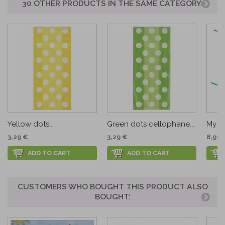
30 OTHER PRODUCTS IN THE SAME CATEGORY:
Yellow dots...
Green dots cellophane...
My fa
3,29 €
3,29 €
8,90 
ADD TO CART
ADD TO CART
CUSTOMERS WHO BOUGHT THIS PRODUCT ALSO
BOUGHT: