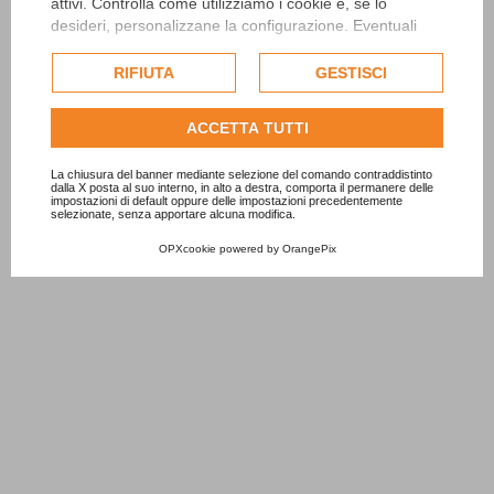
attivi. Controlla come utilizziamo i cookie e, se lo
desideri, personalizzane la configurazione. Eventuali
cookie di profilazione o commerciali verranno utilizzati
esclusivamente previa acquisizione del consenso
RIFIUTA
GESTISCI
dell'utente.
Consulta l'informativa cookie completa.
ACCETTA TUTTI
La chiusura del banner mediante selezione del comando contraddistinto
dalla X posta al suo interno, in alto a destra, comporta il permanere delle
impostazioni di default oppure delle impostazioni precedentemente
selezionate, senza apportare alcuna modifica.
OPXcookie
powered by
OrangePix