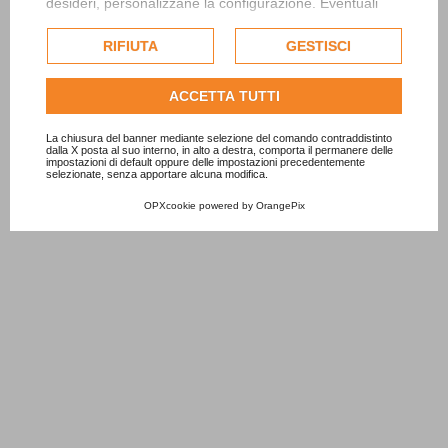
desideri, personalizzane la configurazione. Eventuali
cookie di profilazione o commerciali verranno utilizzati
esclusivamente previa acquisizione del consenso
RIFIUTA
GESTISCI
dell'utente.
Consulta l'informativa cookie completa.
ACCETTA TUTTI
La chiusura del banner mediante selezione del comando contraddistinto
dalla X posta al suo interno, in alto a destra, comporta il permanere delle
impostazioni di default oppure delle impostazioni precedentemente
selezionate, senza apportare alcuna modifica.
OPXcookie
powered by
OrangePix