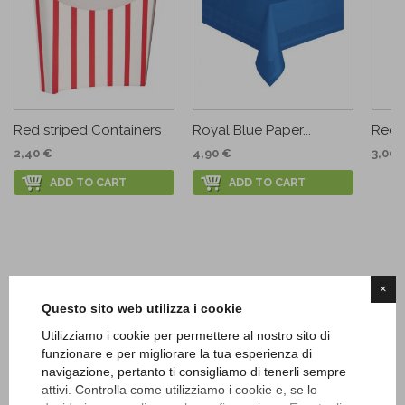
Red striped Containers
Royal Blue Paper...
Red P
2,40 €
4,90 €
3,00 
ADD TO CART
ADD TO CART
×
Questo sito web utilizza i cookie
Utilizziamo i cookie per permettere al nostro sito di
funzionare e per migliorare la tua esperienza di
navigazione, pertanto ti consigliamo di tenerli sempre
attivi. Controlla come utilizziamo i cookie e, se lo