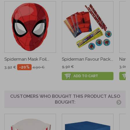
Spiderman Mask Foil...
Spiderman Favour Pack...
Navy
9,90 €
3,00 
-20%
3,92 €
4,90 €
ADD TO CART
CUSTOMERS WHO BOUGHT THIS PRODUCT ALSO
BOUGHT: