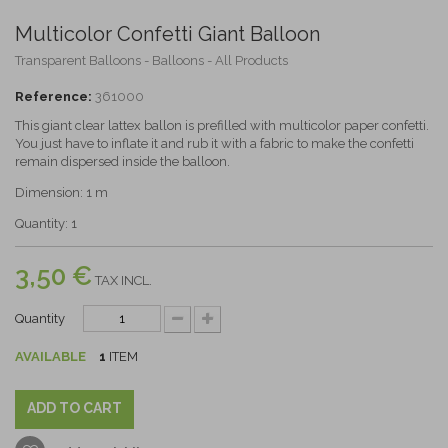
Multicolor Confetti Giant Balloon
Transparent Balloons - Balloons - All Products
Reference:
361000
This giant clear lattex ballon is prefilled with multicolor paper confetti.
You just have to inflate it and rub it with a fabric to make the confetti
remain dispersed inside the balloon.
Dimension: 1 m
Quantity: 1
3,50 €
TAX INCL.
Quantity
AVAILABLE
1
ITEM
ADD TO CART