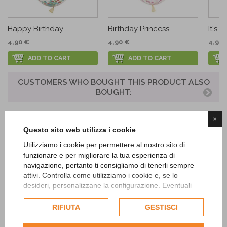
Happy Birthday...
Birthday Princess...
It's a
4,90 €
4,90 €
4,90 
ADD TO CART
ADD TO CART
CUSTOMERS WHO BOUGHT THIS PRODUCT ALSO
BOUGHT:
×
Questo sito web utilizza i cookie
Utilizziamo i cookie per permettere al nostro sito di
funzionare e per migliorare la tua esperienza di
navigazione, pertanto ti consigliamo di tenerli sempre
attivi. Controlla come utilizziamo i cookie e, se lo
desideri, personalizzane la configurazione. Eventuali
cookie di profilazione o commerciali verranno utilizzati
esclusivamente previa acquisizione del consenso
RIFIUTA
GESTISCI
Cornflower Blue...
Yellow Dots Latex...
White
dell'utente.
1,50 €
3,92 €
3,00 