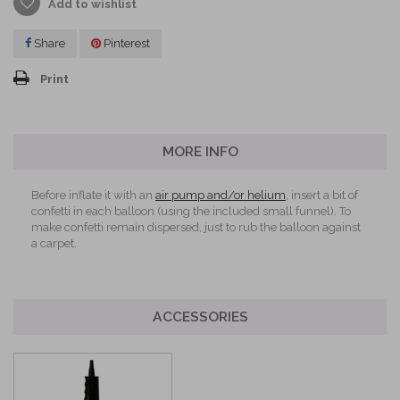
Add to wishlist
Share
Pinterest
Print
MORE INFO
Before inflate it with an
air pump and/or helium
, insert a bit of
confetti in each balloon (using the included small funnel). To
make confetti remain dispersed, just to rub the balloon against
a carpet.
ACCESSORIES