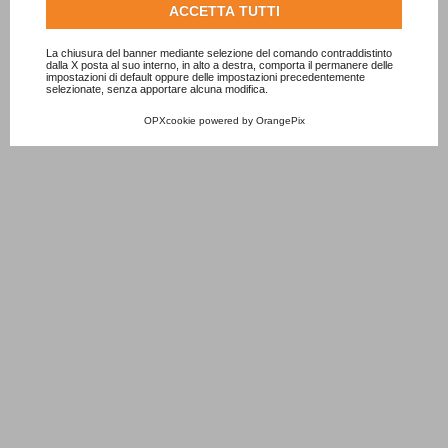
Consulta l'informativa cookie completa.
ACCETTA TUTTI
ADD TO CART
ADD TO CART
La chiusura del banner mediante selezione del comando contraddistinto
dalla X posta al suo interno, in alto a destra, comporta il permanere delle
impostazioni di default oppure delle impostazioni precedentemente
selezionate, senza apportare alcuna modifica.
OPXcookie
powered by
OrangePix