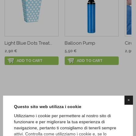
Light Blue Dots Treat...
Balloon Pump
Circu
2,90 €
5,50 €
2,90 
ADD TO CART
ADD TO CART
×
Questo sito web utilizza i cookie
Utilizziamo i cookie per permettere al nostro sito di
funzionare e per migliorare la tua esperienza di
navigazione, pertanto ti consigliamo di tenerli sempre
attivi. Controlla come utilizziamo i cookie e, se lo