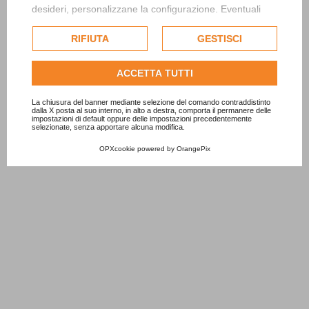
desideri, personalizzane la configurazione. Eventuali
cookie di profilazione o commerciali verranno utilizzati
esclusivamente previa acquisizione del consenso
RIFIUTA
GESTISCI
dell'utente.
Consulta l'informativa cookie completa.
ACCETTA TUTTI
La chiusura del banner mediante selezione del comando contraddistinto
dalla X posta al suo interno, in alto a destra, comporta il permanere delle
impostazioni di default oppure delle impostazioni precedentemente
selezionate, senza apportare alcuna modifica.
OPXcookie
powered by
OrangePix