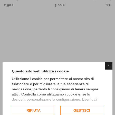
2,90 €
3,00 €
8,78 
×
Questo sito web utilizza i cookie
Utilizziamo i cookie per permettere al nostro sito di
funzionare e per migliorare la tua esperienza di
navigazione, pertanto ti consigliamo di tenerli sempre
attivi. Controlla come utilizziamo i cookie e, se lo
desideri, personalizzane la configurazione. Eventuali
cookie di profilazione o commerciali verranno utilizzati
esclusivamente previa acquisizione del consenso
RIFIUTA
GESTISCI
dell'utente.