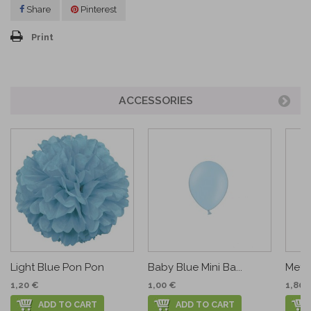
Share
Pinterest
Print
ACCESSORIES
Light Blue Pon Pon
Baby Blue Mini Ba...
Metal
1,20 €
1,00 €
1,80 
ADD TO CART
ADD TO CART