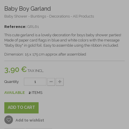
Baby Boy Garland
Baby Shower - Buntings - Decorations - All Products
Reference:
GRL61
This cute garland is a lovely decoration for boys baby shower parties!
Made of paper card flags in blue and white colors with the message
"Baby Boy" in gold foil. Easy to assemble using the ribbon included.
Dimension: 15 x 175 cm approx after assembled
3,90 €
TAX INCL.
Quantity
AVAILABLE
2
ITEMS
ADD TO CART
Add to wishlist