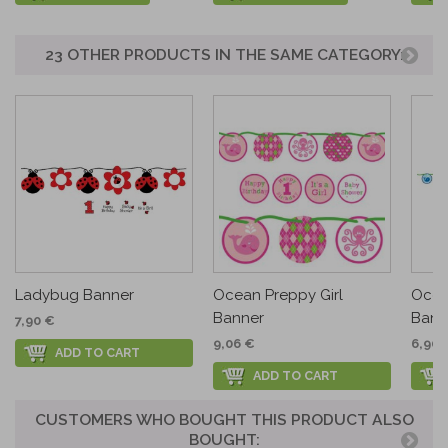
23 OTHER PRODUCTS IN THE SAME CATEGORY:
Ladybug Banner
Ocean Preppy Girl
Ocea
Banner
Bann
7,90 €
9,06 €
6,90 
ADD TO CART
ADD TO CART
CUSTOMERS WHO BOUGHT THIS PRODUCT ALSO
BOUGHT: