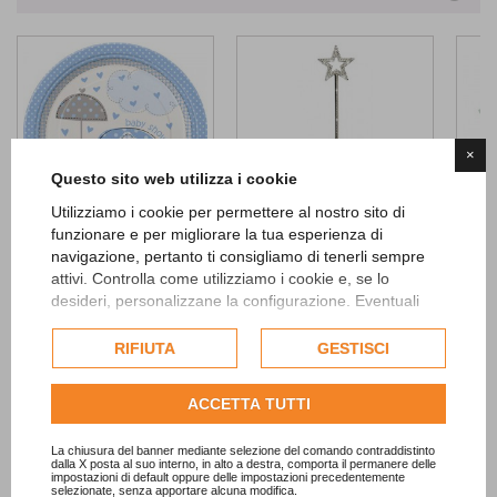
×
Questo sito web utilizza i cookie
Utilizziamo i cookie per permettere al nostro sito di
funzionare e per migliorare la tua esperienza di
navigazione, pertanto ti consigliamo di tenerli sempre
Umbrellaphants Blue...
Star Magic Wand
Happy
attivi. Controlla come utilizziamo i cookie e, se lo
2,59 €
2,70 €
2,90 
desideri, personalizzane la configurazione. Eventuali
ADD TO CART
ADD TO CART
cookie di profilazione o commerciali verranno utilizzati
esclusivamente previa acquisizione del consenso
RIFIUTA
GESTISCI
dell'utente.
Consulta l'informativa cookie completa.
ACCETTA TUTTI
La chiusura del banner mediante selezione del comando contraddistinto
dalla X posta al suo interno, in alto a destra, comporta il permanere delle
impostazioni di default oppure delle impostazioni precedentemente
selezionate, senza apportare alcuna modifica.