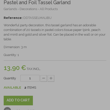
Pastel and Foil Tassel Garland
Garlands - Decorations - All Products
Reference:
DDTASSELMALIBU
Wonderful party decoration, this tassel garland has an adorable
combination of 20 tassels in pastel colors tissue paper (pink, peach
and mint) and gold and silver foil. Can be placed in the wall or on your
table.
Dimension: 3 m
Quantity: 1
13,90 €
TAX INCL.
Quantity
AVAILABLE
2
ITEMS
ADD TO CART