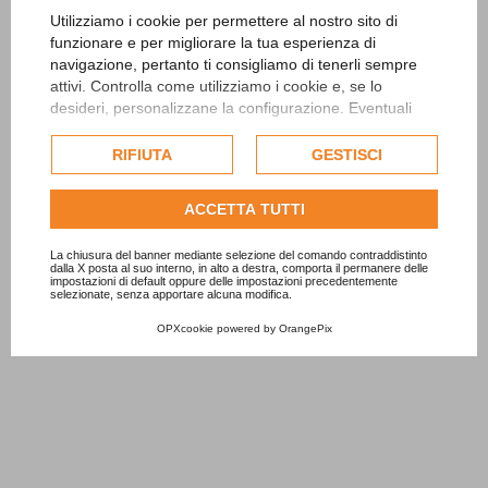
Utilizziamo i cookie per permettere al nostro sito di
funzionare e per migliorare la tua esperienza di
navigazione, pertanto ti consigliamo di tenerli sempre
attivi. Controlla come utilizziamo i cookie e, se lo
desideri, personalizzane la configurazione. Eventuali
cookie di profilazione o commerciali verranno utilizzati
esclusivamente previa acquisizione del consenso
RIFIUTA
GESTISCI
dell'utente.
Consulta l'informativa cookie completa.
ACCETTA TUTTI
La chiusura del banner mediante selezione del comando contraddistinto
dalla X posta al suo interno, in alto a destra, comporta il permanere delle
impostazioni di default oppure delle impostazioni precedentemente
selezionate, senza apportare alcuna modifica.
OPXcookie
powered by
OrangePix