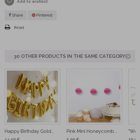
Add to wishlist
Share
Pinterest
Print
30 OTHER PRODUCTS IN THE SAME CATEGORY:
Happy Birthday Gold...
Pink Mini Honeycomb...
"We L
14,50 €
5,90 €
10,90