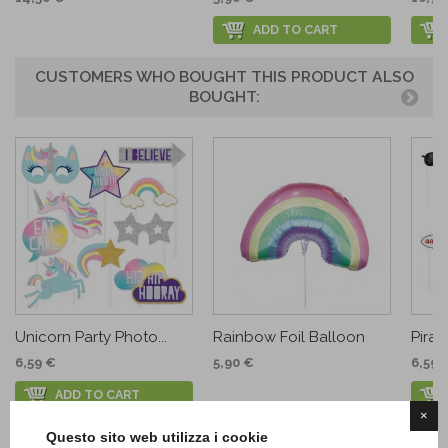
ADD TO CART
CUSTOMERS WHO BOUGHT THIS PRODUCT ALSO
BOUGHT:
Unicorn Party Photo...
Rainbow Foil Balloon
Pirat
6,59 €
5,90 €
6,59 
ADD TO CART
×
Questo sito web utilizza i cookie