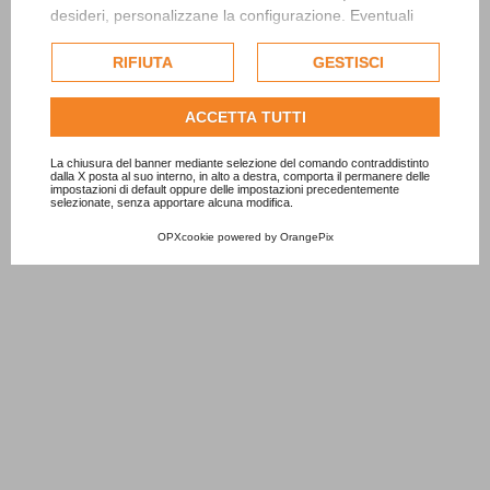
desideri, personalizzane la configurazione. Eventuali
cookie di profilazione o commerciali verranno utilizzati
esclusivamente previa acquisizione del consenso
RIFIUTA
GESTISCI
dell'utente.
Consulta l'informativa cookie completa.
ACCETTA TUTTI
La chiusura del banner mediante selezione del comando contraddistinto
dalla X posta al suo interno, in alto a destra, comporta il permanere delle
impostazioni di default oppure delle impostazioni precedentemente
selezionate, senza apportare alcuna modifica.
OPXcookie
powered by
OrangePix