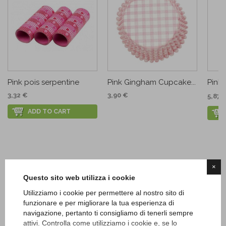
Pink pois serpentine
Pink Gingham Cupcake...
Pink n
3,32 €
3,90 €
5,87 
ADD TO CART
×
Questo sito web utilizza i cookie
Utilizziamo i cookie per permettere al nostro sito di
funzionare e per migliorare la tua esperienza di
navigazione, pertanto ti consigliamo di tenerli sempre
attivi. Controlla come utilizziamo i cookie e, se lo