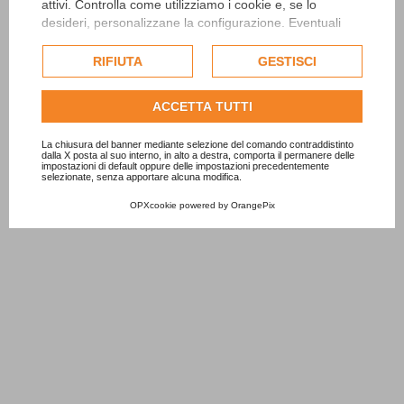
attivi. Controlla come utilizziamo i cookie e, se lo
desideri, personalizzane la configurazione. Eventuali
cookie di profilazione o commerciali verranno utilizzati
esclusivamente previa acquisizione del consenso
RIFIUTA
GESTISCI
dell'utente.
Consulta l'informativa cookie completa.
ACCETTA TUTTI
La chiusura del banner mediante selezione del comando contraddistinto
dalla X posta al suo interno, in alto a destra, comporta il permanere delle
impostazioni di default oppure delle impostazioni precedentemente
selezionate, senza apportare alcuna modifica.
OPXcookie
powered by
OrangePix