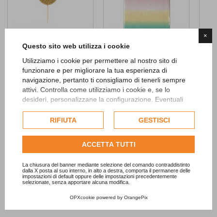
×
Questo sito web utilizza i cookie
Golden Glitter Candle 8
Love Pastel Tablecover
Paste
Utilizziamo i cookie per permettere al nostro sito di
3,90 €
8,90 €
4,50 
funzionare e per migliorare la tua esperienza di
ADD TO CART
navigazione, pertanto ti consigliamo di tenerli sempre
attivi. Controlla come utilizziamo i cookie e, se lo
desideri, personalizzane la configurazione. Eventuali
cookie di profilazione o commerciali verranno utilizzati
esclusivamente previa acquisizione del consenso
RIFIUTA
GESTISCI
dell'utente.
Consulta l'informativa cookie completa.
ACCETTA TUTTI
La chiusura del banner mediante selezione del comando contraddistinto
dalla X posta al suo interno, in alto a destra, comporta il permanere delle
impostazioni di default oppure delle impostazioni precedentemente
selezionate, senza apportare alcuna modifica.
OPXcookie
powered by
OrangePix