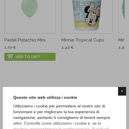
Pastel Pistachio Mini...
Minnie Tropical Cups
Minni
1,00 €
2,40 €
2,90 
ADD TO CART
×
Questo sito web utilizza i cookie
Utilizziamo i cookie per permettere al nostro sito di
funzionare e per migliorare la tua esperienza di
navigazione, pertanto ti consigliamo di tenerli sempre
attivi. Controlla come utilizziamo i cookie e, se lo