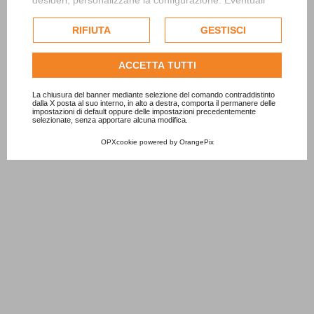
desideri, personalizzane la configurazione. Eventuali
cookie di profilazione o commerciali verranno utilizzati
esclusivamente previa acquisizione del consenso
RIFIUTA
GESTISCI
dell'utente.
Consulta l'informativa cookie completa.
ACCETTA TUTTI
La chiusura del banner mediante selezione del comando contraddistinto
dalla X posta al suo interno, in alto a destra, comporta il permanere delle
impostazioni di default oppure delle impostazioni precedentemente
selezionate, senza apportare alcuna modifica.
OPXcookie
powered by
OrangePix