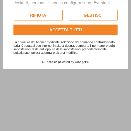
desideri, personalizzane la configurazione. Eventuali
cookie di profilazione o commerciali verranno utilizzati
esclusivamente previa acquisizione del consenso
RIFIUTA
GESTISCI
dell'utente.
Consulta l'informativa cookie completa.
ACCETTA TUTTI
La chiusura del banner mediante selezione del comando contraddistinto
dalla X posta al suo interno, in alto a destra, comporta il permanere delle
impostazioni di default oppure delle impostazioni precedentemente
selezionate, senza apportare alcuna modifica.
OPXcookie
powered by
OrangePix