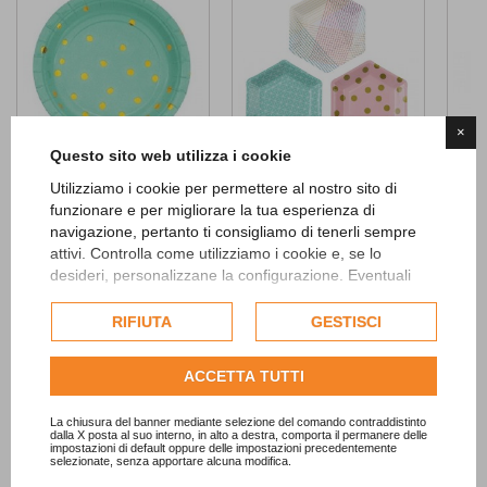
×
Questo sito web utilizza i cookie
Mint Green Golden...
Party Time Dessert...
Kraf
Utilizziamo i cookie per permettere al nostro sito di
funzionare e per migliorare la tua esperienza di
Boar
4,50 €
5,52 €
navigazione, pertanto ti consigliamo di tenerli sempre
3,00 
ADD TO CART
ADD TO CART
attivi. Controlla come utilizziamo i cookie e, se lo
desideri, personalizzane la configurazione. Eventuali
cookie di profilazione o commerciali verranno utilizzati
esclusivamente previa acquisizione del consenso
RIFIUTA
GESTISCI
dell'utente.
Consulta l'informativa cookie completa.
ACCETTA TUTTI
La chiusura del banner mediante selezione del comando contraddistinto
dalla X posta al suo interno, in alto a destra, comporta il permanere delle
impostazioni di default oppure delle impostazioni precedentemente
selezionate, senza apportare alcuna modifica.