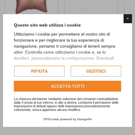
×
Satin Rose Gold Star...
Glitter Happy...
Rose
Questo sito web utilizza i cookie
2,90 €
6,90 €
2,40 
Utilizziamo i cookie per permettere al nostro sito di
funzionare e per migliorare la tua esperienza di
ADD TO CART
navigazione, pertanto ti consigliamo di tenerli sempre
attivi. Controlla come utilizziamo i cookie e, se lo
desideri, personalizzane la configurazione. Eventuali
cookie di profilazione o commerciali verranno utilizzati
esclusivamente previa acquisizione del consenso
RIFIUTA
GESTISCI
dell'utente.
Consulta l'informativa cookie completa.
ACCETTA TUTTI
La chiusura del banner mediante selezione del comando contraddistinto
dalla X posta al suo interno, in alto a destra, comporta il permanere delle
impostazioni di default oppure delle impostazioni precedentemente
selezionate, senza apportare alcuna modifica.
OPXcookie
powered by
OrangePix