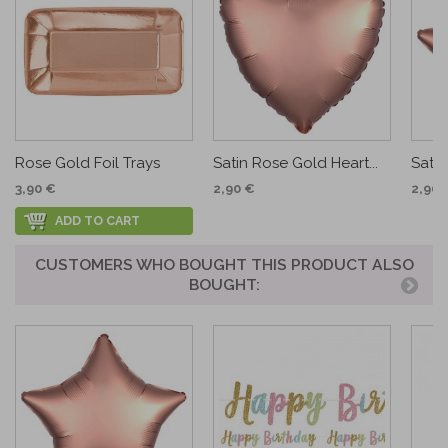
Rose Gold Foil Trays
Satin Rose Gold Heart...
Satin
3,90 €
2,90 €
2,90 
ADD TO CART
CUSTOMERS WHO BOUGHT THIS PRODUCT ALSO
BOUGHT: