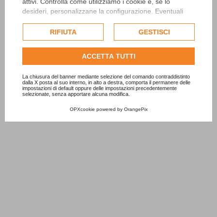
attivi. Controlla come utilizziamo i cookie e, se lo
desideri, personalizzane la configurazione. Eventuali
cookie di profilazione o commerciali verranno utilizzati
esclusivamente previa acquisizione del consenso
RIFIUTA
GESTISCI
dell'utente.
Consulta l'informativa cookie completa.
ACCETTA TUTTI
La chiusura del banner mediante selezione del comando contraddistinto
dalla X posta al suo interno, in alto a destra, comporta il permanere delle
impostazioni di default oppure delle impostazioni precedentemente
selezionate, senza apportare alcuna modifica.
OPXcookie
powered by
OrangePix